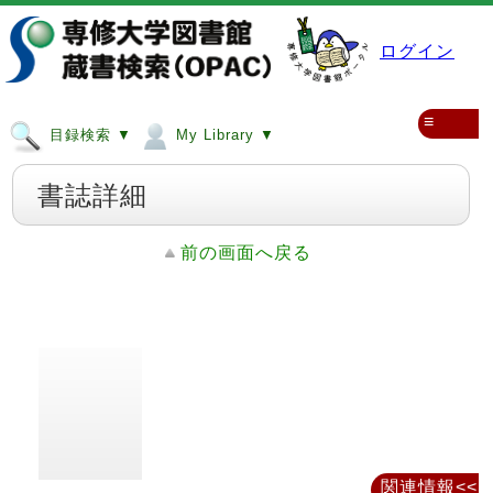
ログイン
≡
目録検索 ▼
My Library ▼
書誌詳細
前の画面へ戻る
関連情報<<