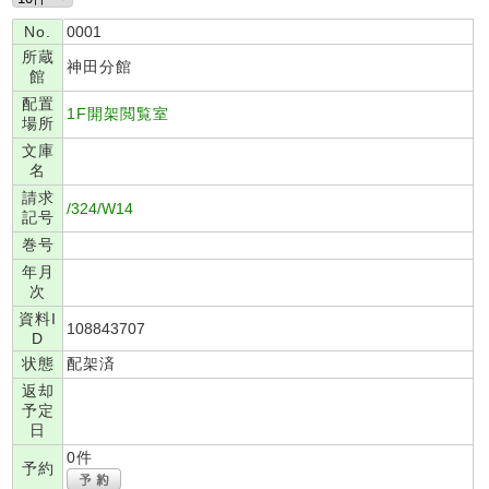
No.
0001
所蔵
神田分館
館
配置
1F開架閲覧室
場所
文庫
名
請求
/324/W14
記号
巻号
年月
次
資料I
108843707
D
状態
配架済
返却
予定
日
0件
予約