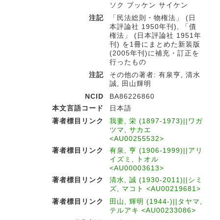
ソク ブッケン サイケン
注記
「民法総則・物権法」 (日
本評論社 1950年刊), 「債
権法」 (日本評論社 1951年
刊) を1冊にまとめた新装版
(2005年刊)に補充・訂正を
行ったもの
注記
その他の著者: 有泉亨, 清水
誠, 田山輝明
NCID
BA86226860
本文言語コード
日本語
著者標目リンク
我妻, 栄 (1897-1973)||ワガ
ツマ, サカエ
<AU00255532>
著者標目リンク
有泉, 亨 (1906-1999)||アリ
イズミ, トオル
<AU00003613>
著者標目リンク
清水, 誠 (1930-2011)||シミ
ズ, マコト <AU00219681>
著者標目リンク
田山, 輝明 (1944-)||タヤマ,
テルアキ <AU00233086>