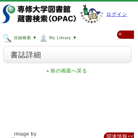
ログイン
≡
目録検索 ▼
My Library ▼
書誌詳細
前の画面へ戻る
image by
関連情報<<