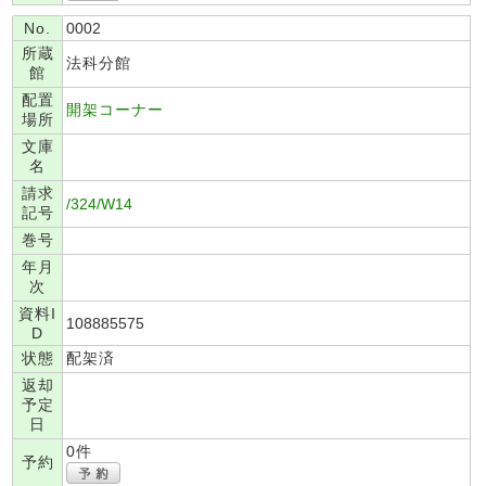
No.
0002
所蔵
法科分館
館
配置
開架コーナー
場所
文庫
名
請求
/324/W14
記号
巻号
年月
次
資料I
108885575
D
状態
配架済
返却
予定
日
0件
予約