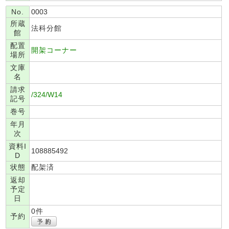
No.
0003
所蔵
法科分館
館
配置
開架コーナー
場所
文庫
名
請求
/324/W14
記号
巻号
年月
次
資料I
108885492
D
状態
配架済
返却
予定
日
0件
予約