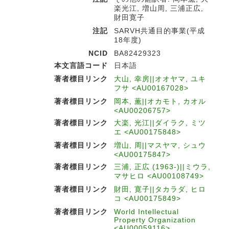
楽光江, 増山周, 三浦正広,
財田寛子
注記
SARVH共通目的事業(平成
18年度)
NCID
BA82429323
本文言語コード
日本語
著者標目リンク
大山, 幸房||オオヤマ, ユキ
フサ <AU00167028>
著者標目リンク
岡本, 薫||オカモト, カオル
<AU00206757>
著者標目リンク
大楽, 光江||ダイラク, ミツ
エ <AU00175848>
著者標目リンク
増山, 周||マスヤマ, シュウ
<AU00175847>
著者標目リンク
三浦, 正広 (1963-)||ミウラ,
マサヒロ <AU00108749>
著者標目リンク
財田, 寛子||タカラダ, ヒロ
コ <AU00175849>
著者標目リンク
World Intellectual
Property Organization
<AU00059116>