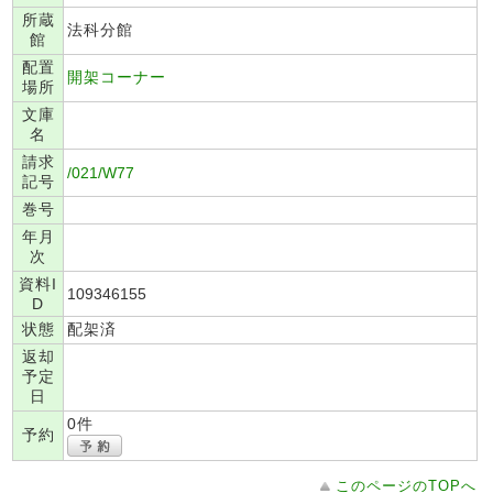
所蔵
法科分館
館
配置
開架コーナー
場所
文庫
名
請求
/021/W77
記号
巻号
年月
次
資料I
109346155
D
状態
配架済
返却
予定
日
0件
予約
このページのTOPへ