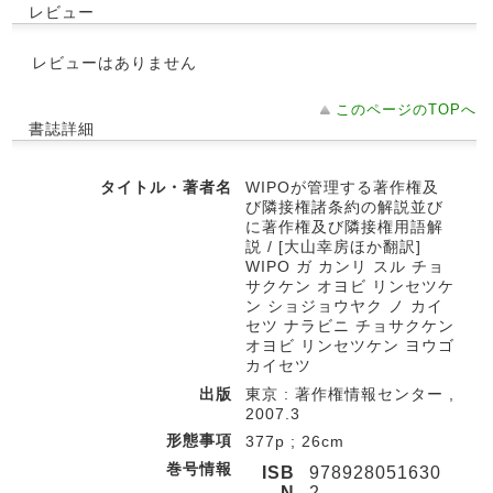
レビュー
レビューはありません
このページのTOPへ
書誌詳細
タイトル・著者名
WIPOが管理する著作権及
び隣接権諸条約の解説並び
に著作権及び隣接権用語解
説 / [大山幸房ほか翻訳]
WIPO ガ カンリ スル チョ
サクケン オヨビ リンセツケ
ン ショジョウヤク ノ カイ
セツ ナラビニ チョサクケン
オヨビ リンセツケン ヨウゴ
カイセツ
出版
東京 : 著作権情報センター ,
2007.3
形態事項
377p ; 26cm
巻号情報
ISB
978928051630
N
2