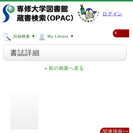
ログイン
≡
目録検索 ▼
My Library ▼
書誌詳細
前の画面へ戻る
関連情報<<