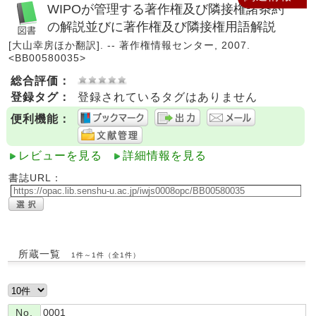
WIPOが管理する著作権及び隣接権諸条約
の解説並びに著作権及び隣接権用語解説
[大山幸房ほか翻訳]. -- 著作権情報センター, 2007.
<BB00580035>
総合評価：
登録タグ：
登録されているタグはありません
便利機能：
レビューを見る
詳細情報を見る
書誌URL：
所蔵一覧
1件～1件（全1件）
No.
0001