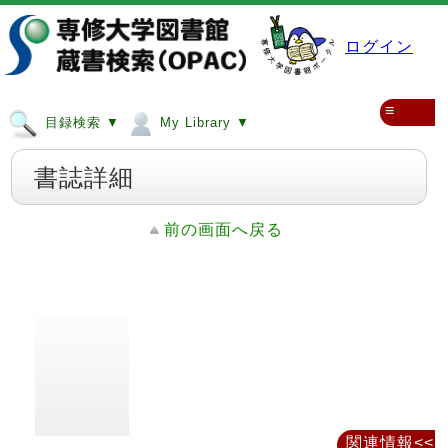
ログイン
≡
目録検索 ▼
My Library ▼
書誌詳細
前の画面へ戻る
関連情報<<