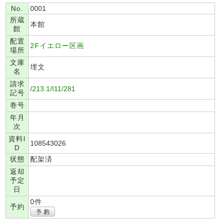
No.
0001
所蔵
本館
館
配置
2Fイエロー区画
場所
文庫
埋文
名
請求
/213.1/I11/281
記号
巻号
年月
次
資料I
108543026
D
状態
配架済
返却
予定
日
0件
予約