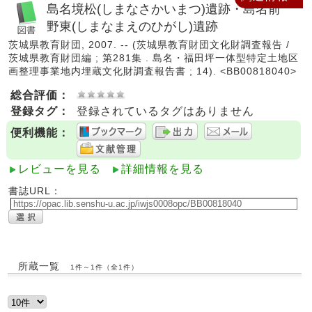
島名境松(しまなさかいまつ)遺跡・島名前
野東(しまなまえのひがし)遺跡
茨城県教育財団, 2007. -- (茨城県教育財団文化財調査報告 /
茨城県教育財団編 ; 第281集 . 島名・福田坪一体型特定土地区
画整理事業地内埋蔵文化財調査報告書 ; 14). <BB00818040>
総合評価：
登録タグ：
登録されているタグはありません
便利機能：
レビューを見る
詳細情報を見る
書誌URL：
所蔵一覧
1件～1件（全1件）