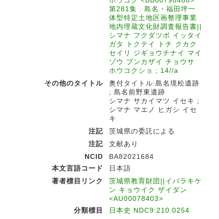
ホウコク <BB00798488>
第281集 . 島名・福田坪一
体型特定土地区画整理事業
地内埋蔵文化財調査報告書||
シマナ フクダツボ イッタイ
ガタ トクテイ トチ クカク
セイリ ジギョウチナイ マイ
ゾウ ブンカザイ チョウサ
ホウコクショ ; 14//a
その他のタイトル
奥付タイトル:島名境松遺跡
; 島名前野東遺跡
シマナ サカイマツ イセキ ;
シマナ マエノ ヒガシ イセ
キ
注記
茨城県の委託による
注記
文献あり
NCID
BA82021684
本文言語コード
日本語
著者標目リンク
茨城県教育財団||イバラキケ
ン キョウイク ザイダン
<AU00078403>
分類標目
日本史 NDC9:210.0254