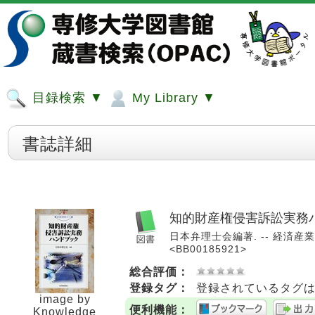
目録検索 ▼
My Library ▼
書誌詳細
知的財産権侵害訴訟実務
日本弁理士会編著. -- 経済産業調
<BB00185921>
総合評価：
登録タグ：
登録されているタグ
image by
便利機能：
Knowledge