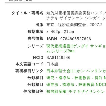
タイトル・著者名
知的財産権侵害訴訟実務ハンドブッ
チテキ ザイサンケン シンガイ 
出版
東京 : 経済産業調査会 , 2007.2
形態事項
x, 462p ; 21cm
巻号情報
ISBN
9784806527626
シリーズ
現代産業選書||ゲンダイ サンギョウ
ム シリーズ//aa
NCID
BA81119546
本文言語コード
日本語
著者標目リンク
日本弁理士会||ニホン ベンリシカイ 
分類標目
研究・指導法．技術教育．特許 NDC
分類標目
研究法．指導法．技術教育 NDC9:
件名標目等
知的財産権||チテキザイサンケン