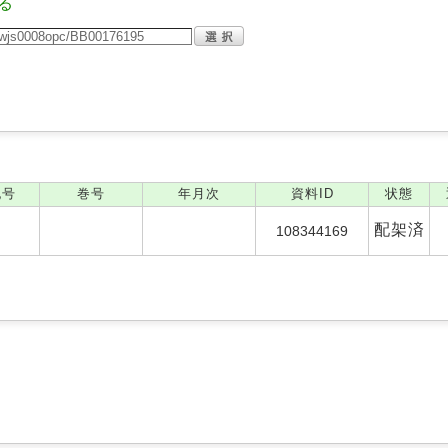
る
記号
巻号
年月次
資料ID
状態
配架済
108344169