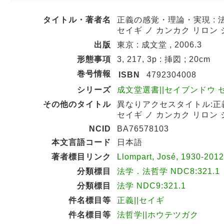
タイトル・著者名
正義の感覚・理論・実現 : 
セイギ ノ カンカク リロン 
出版
東京 : 成文堂 , 2006.3
形態事項
3, 217, 3p : 挿図 ; 20cm
巻号情報
ISBN
4792304008
シリーズ
成文堂選書||セイブンドウ センシ
その他のタイトル
異なりアクセスタイトル:正
セイギ ノ カンカク リロン 
NCID
BA76578103
本文言語コード
日本語
著者標目リンク
Llompart, José, 1930-20
分類標目
法学．法哲学 NDC8:321.1
分類標目
法学 NDC9:321.1
件名標目等
正義||セイギ
件名標目等
法哲学||ホウテツガク