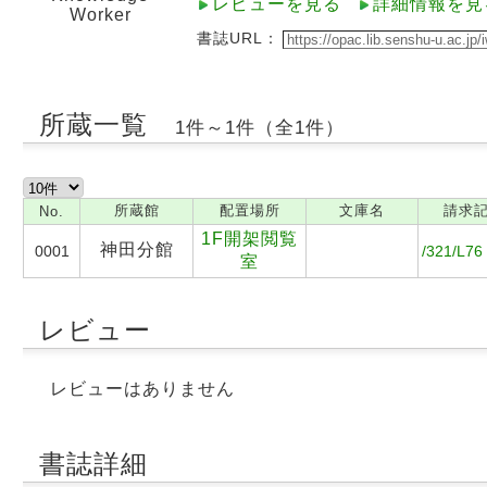
レビューを見る
詳細情報を見
Worker
書誌URL：
所蔵一覧
1件～1件（全1件）
所蔵館
配置場所
文庫名
請求
No.
1F開架閲覧
神田分館
0001
/321/L76
室
レビュー
レビューはありません
書誌詳細