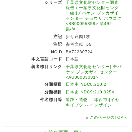
シリーズ
千葉県文化財センター調査
報告 / 千葉県文化財センタ
ー編||チバケン ブンカザイ
センター チョウサ ホウコク
<BB00095898> 第492
集//a
注記
折り込図1枚
注記
参考文献: p5
NCID
BA72230724
本文言語コード
日本語
著者標目リンク
千葉県文化財センター||チバ
ケン ブンカザイ センター
<AU00033031>
分類標目
日本史 NDC8:210.2
分類標目
日本史 NDC9:210.0254
件名標目等
遺跡・遺物 -- 印西市||イセ
キイブツ -- インザイシ
このページのTOPへ