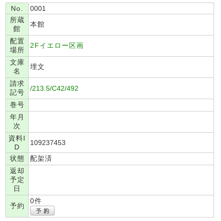
No.
0001
所蔵
本館
館
配置
2Fイエロー区画
場所
文庫
埋文
名
請求
/213.5/C42/492
記号
巻号
年月
次
資料I
109237453
D
状態
配架済
返却
予定
日
0件
予約