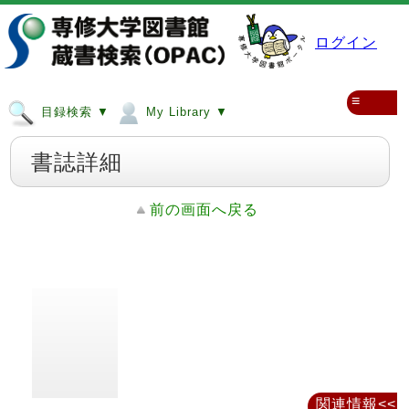
ログイン
≡
目録検索 ▼
My Library ▼
書誌詳細
前の画面へ戻る
関連情報<<