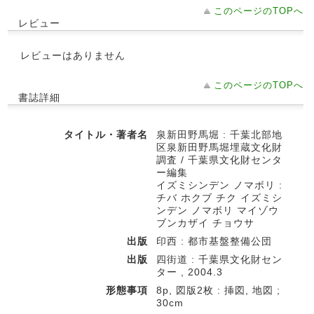
このページのTOPへ
レビュー
レビューはありません
このページのTOPへ
書誌詳細
タイトル・著者名
泉新田野馬堀 : 千葉北部地
区泉新田野馬堀埋蔵文化財
調査 / 千葉県文化財センタ
ー編集
イズミシンデン ノマボリ :
チバ ホクブ チク イズミシ
ンデン ノマボリ マイゾウ
ブンカザイ チョウサ
出版
印西 : 都市基盤整備公団
出版
四街道 : 千葉県文化財セン
ター , 2004.3
形態事項
8p, 図版2枚 : 挿図, 地図 ;
30cm