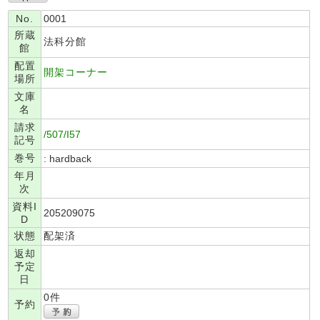
No.
0001
所蔵
法科分館
館
配置
開架コーナー
場所
文庫
名
請求
/507/I57
記号
巻号
: hardback
年月
次
資料I
205209075
D
状態
配架済
返却
予定
日
0件
予約