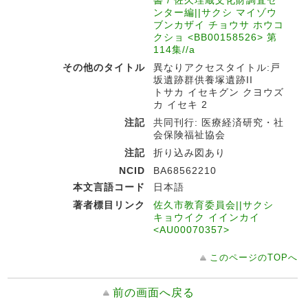
書 / 佐久埋蔵文化財調査セ
ンター編||サクシ マイゾウ
ブンカザイ チョウサ ホウコ
クショ <BB00158526> 第
114集//a
その他のタイトル
異なりアクセスタイトル:戸
坂遺跡群供養塚遺跡II
トサカ イセキグン クヨウズ
カ イセキ 2
注記
共同刊行: 医療経済研究・社
会保険福祉協会
注記
折り込み図あり
NCID
BA68562210
本文言語コード
日本語
著者標目リンク
佐久市教育委員会||サクシ
キョウイク イインカイ
<AU00070357>
このページのTOPへ
前の画面へ戻る