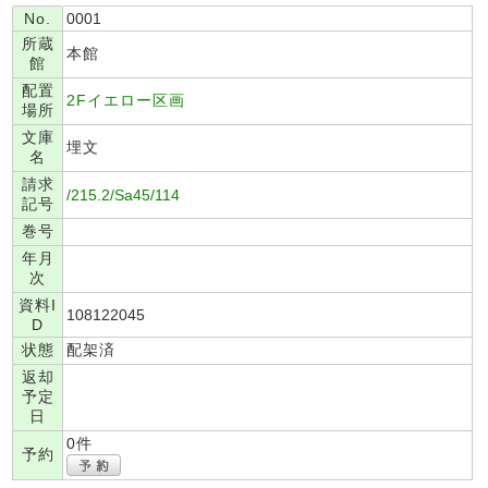
No.
0001
所蔵
本館
館
配置
2Fイエロー区画
場所
文庫
埋文
名
請求
/215.2/Sa45/114
記号
巻号
年月
次
資料I
108122045
D
状態
配架済
返却
予定
日
0件
予約