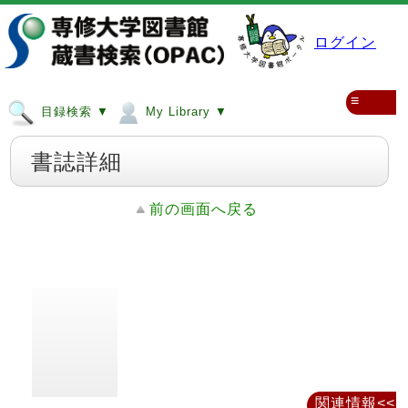
ログイン
≡
目録検索 ▼
My Library ▼
書誌詳細
前の画面へ戻る
関連情報<<