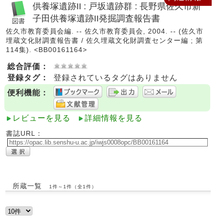
供養塚遺跡II : 戸坂遺跡群 : 長野県佐久市新
子田供養塚遺跡II発掘調査報告書
佐久市教育委員会編. -- 佐久市教育委員会, 2004. -- (佐久市
埋蔵文化財調査報告書 / 佐久埋蔵文化財調査センター編 ; 第
114集). <BB00161164>
総合評価：
登録タグ：
登録されているタグはありません
便利機能：
レビューを見る
詳細情報を見る
書誌URL：
所蔵一覧
1件～1件（全1件）