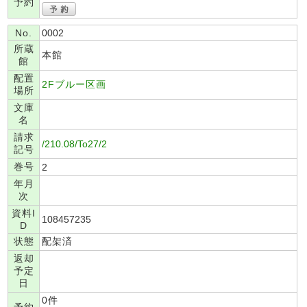
予約
No.
0002
所蔵
本館
館
配置
2Fブルー区画
場所
文庫
名
請求
/210.08/To27/2
記号
巻号
2
年月
次
資料I
108457235
D
状態
配架済
返却
予定
日
0件