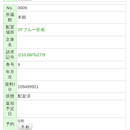
No.
0009
所蔵
本館
館
配置
2Fブルー区画
場所
文庫
名
請求
/210.08/To27/9
記号
巻号
9
年月
次
資料I
109499921
D
状態
配架済
返却
予定
日
0件
予約