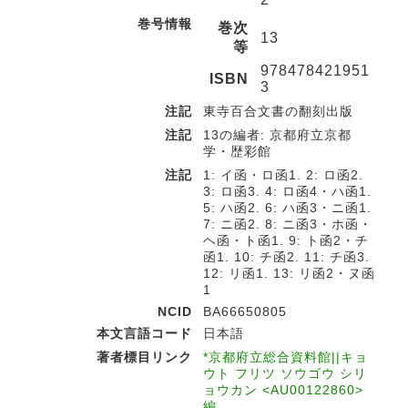
巻号情報
巻次
13
等
978478421951
ISBN
3
注記
東寺百合文書の翻刻出版
注記
13の編者: 京都府立京都
学・歴彩館
注記
1: イ函・ロ函1. 2: ロ函2.
3: ロ函3. 4: ロ函4・ハ函1.
5: ハ函2. 6: ハ函3・ニ函1.
7: ニ函2. 8: ニ函3・ホ函・
ヘ函・ト函1. 9: ト函2・チ
函1. 10: チ函2. 11: チ函3.
12: リ函1. 13: リ函2・ヌ函
1
NCID
BA66650805
本文言語コード
日本語
著者標目リンク
*京都府立総合資料館||キョ
ウト フリツ ソウゴウ シリ
ョウカン <AU00122860>
編