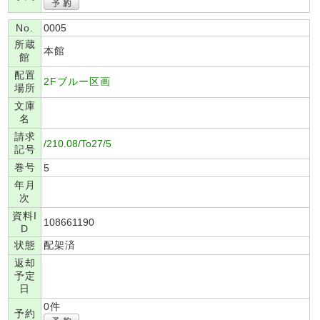
No.
0005
所蔵
本館
館
配置
2Fブルー区画
場所
文庫
名
請求
/210.08/To27/5
記号
巻号
5
年月
次
資料I
108661190
D
状態
配架済
返却
予定
日
0件
予約