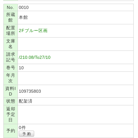
No.
0010
所蔵
本館
館
配置
2Fブルー区画
場所
文庫
名
請求
/210.08/To27/10
記号
巻号
10
年月
次
資料I
109735803
D
状態
配架済
返却
予定
日
0件
予約