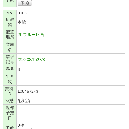
予約
No.
0003
所蔵
本館
館
配置
2Fブルー区画
場所
文庫
名
請求
/210.08/To27/3
記号
巻号
3
年月
次
資料I
108457243
D
状態
配架済
返却
予定
日
0件
予約