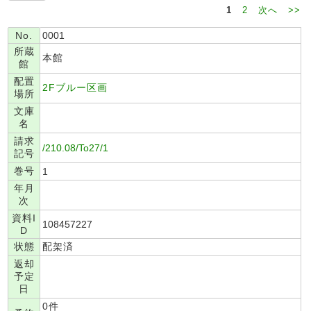
1
2
次へ
>>
No.
0001
所蔵
本館
館
配置
2Fブルー区画
場所
文庫
名
請求
/210.08/To27/1
記号
巻号
1
年月
次
資料I
108457227
D
状態
配架済
返却
予定
日
0件