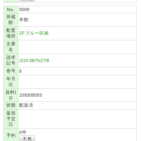
No.
0008
所蔵
本館
館
配置
2Fブルー区画
場所
文庫
名
請求
/210.08/To27/8
記号
巻号
8
年月
次
資料I
109308593
D
状態
配架済
返却
予定
日
0件
予約