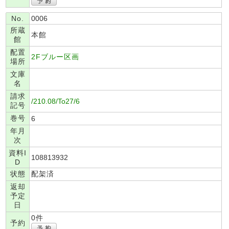
No.
0006
所蔵
本館
館
配置
2Fブルー区画
場所
文庫
名
請求
/210.08/To27/6
記号
巻号
6
年月
次
資料I
108813932
D
状態
配架済
返却
予定
日
0件
予約