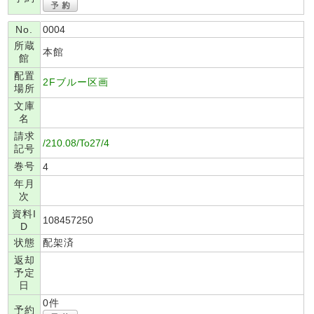
No.
0004
所蔵
本館
館
配置
2Fブルー区画
場所
文庫
名
請求
/210.08/To27/4
記号
巻号
4
年月
次
資料I
108457250
D
状態
配架済
返却
予定
日
0件
予約