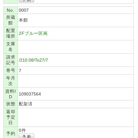
No.
0007
所蔵
本館
館
配置
2Fブルー区画
場所
文庫
名
請求
/210.08/To27/7
記号
巻号
7
年月
次
資料I
109037564
D
状態
配架済
返却
予定
日
0件
予約