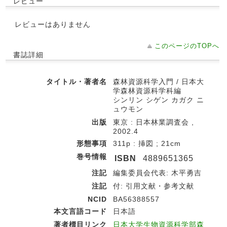
レビュー
レビューはありません
このページのTOPへ
書誌詳細
タイトル・著者名
森林資源科学入門 / 日本大
学森林資源科学科編
シンリン シゲン カガク ニ
ュウモン
出版
東京 : 日本林業調査会 ,
2002.4
形態事項
311p : 挿図 ; 21cm
巻号情報
ISBN
4889651365
注記
編集委員会代表: 木平勇吉
注記
付: 引用文献・参考文献
NCID
BA56388557
本文言語コード
日本語
著者標目リンク
日本大学生物資源科学部森