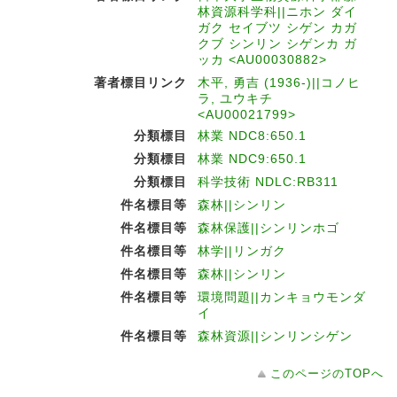
林資源科学科||ニホン ダイ
ガク セイブツ シゲン カガ
クブ シンリン シゲンカ ガ
ッカ <AU00030882>
著者標目リンク
木平, 勇吉 (1936-)||コノヒ
ラ, ユウキチ
<AU00021799>
分類標目
林業 NDC8:650.1
分類標目
林業 NDC9:650.1
分類標目
科学技術 NDLC:RB311
件名標目等
森林||シンリン
件名標目等
森林保護||シンリンホゴ
件名標目等
林学||リンガク
件名標目等
森林||シンリン
件名標目等
環境問題||カンキョウモンダ
イ
件名標目等
森林資源||シンリンシゲン
このページのTOPへ