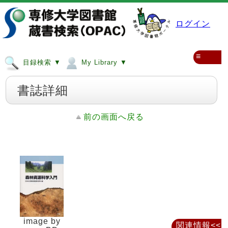
ログイン
≡
目録検索 ▼
My Library ▼
書誌詳細
前の画面へ戻る
image by
関連情報<<