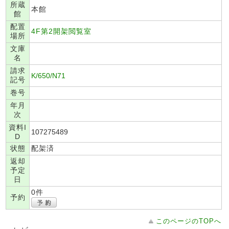
所蔵
本館
館
配置
4F第2開架閲覧室
場所
文庫
名
請求
K/650/N71
記号
巻号
年月
次
資料I
107275489
D
状態
配架済
返却
予定
日
0件
予約
このページのTOPへ