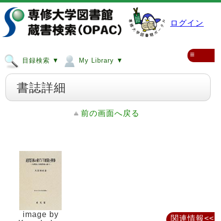
ログイン
≡
目録検索 ▼
My Library ▼
書誌詳細
前の画面へ戻る
image by
関連情報<<