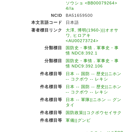
ソウショ <BB00079264>
4//a
NCID
BA51659500
本文言語コード
日本語
著者標目リンク
大澤, 博明(1960-)||オオサ
ワ, ヒロアキ
<AU00273724>
分類標目
国防史・事情．軍事史・事
情 NDC8:392.1
分類標目
国防史・事情．軍事史・事
情 NDC9:392.106
件名標目等
日本 -- 国防 -- 歴史||ニホン
-- コクボウ -- レキシ
件名標目等
日本 -- 国防 -- 歴史||ニホン
-- コクボウ -- レキシ
件名標目等
日本 -- 軍隊||ニホン -- グン
タイ
件名標目等
国防政策||コクボウセイサク
件名標目等
軍備||グンビ