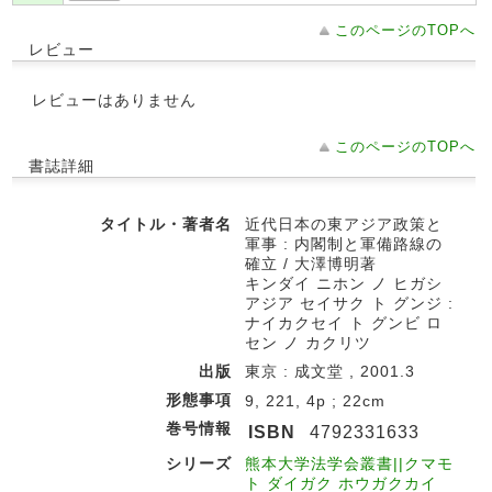
このページのTOPへ
レビュー
レビューはありません
このページのTOPへ
書誌詳細
タイトル・著者名
近代日本の東アジア政策と
軍事 : 内閣制と軍備路線の
確立 / 大澤博明著
キンダイ ニホン ノ ヒガシ
アジア セイサク ト グンジ :
ナイカクセイ ト グンビ ロ
セン ノ カクリツ
出版
東京 : 成文堂 , 2001.3
形態事項
9, 221, 4p ; 22cm
巻号情報
ISBN
4792331633
シリーズ
熊本大学法学会叢書||クマモ
ト ダイガク ホウガクカイ