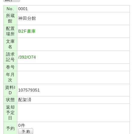
No.
0001
所蔵
神田分館
館
配置
B2F書庫
場所
文庫
名
請求
/392/O74
記号
巻号
年月
次
資料I
107579351
D
状態
配架済
返却
予定
日
0件
予約