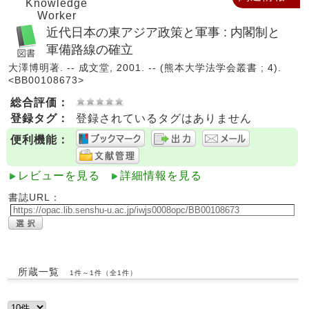
Knowledge
Worker
近代日本の東アジア政策と軍事 : 内閣制と
軍備路線の確立
大澤博明著. -- 成文堂, 2001. -- (熊本大学法学会叢書 ; 4).
<BB00108673>
総合評価：
登録タグ：
登録されているタグはありません
便利機能：
レビューを見る
詳細情報を見る
書誌URL：
所蔵一覧
1件～1件（全1件）