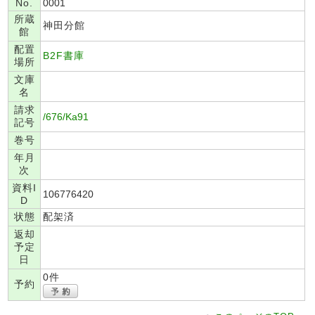
No.
0001
所蔵
神田分館
館
配置
B2F書庫
場所
文庫
名
請求
/676/Ka91
記号
巻号
年月
次
資料I
106776420
D
状態
配架済
返却
予定
日
0件
予約