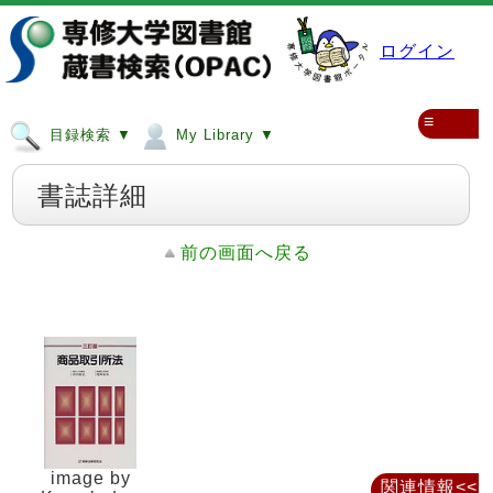
ログイン
≡
目録検索 ▼
My Library ▼
書誌詳細
前の画面へ戻る
image by
関連情報<<