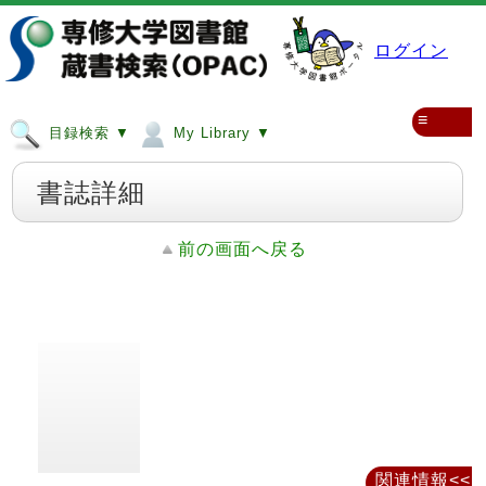
ログイン
≡
目録検索 ▼
My Library ▼
書誌詳細
前の画面へ戻る
関連情報<<