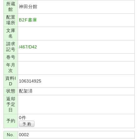
所蔵
神田分館
館
配置
B2F書庫
場所
文庫
名
請求
/467/D42
記号
巻号
年月
次
資料I
106314925
D
状態
配架済
返却
予定
日
0件
予約
No.
0002