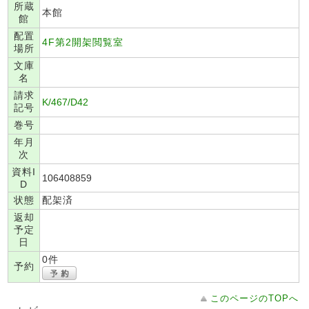
所蔵
本館
館
配置
4F第2開架閲覧室
場所
文庫
名
請求
K/467/D42
記号
巻号
年月
次
資料I
106408859
D
状態
配架済
返却
予定
日
0件
予約
このページのTOPへ