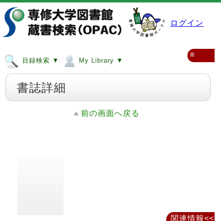
ログイン
≡
目録検索 ▼
My Library ▼
書誌詳細
前の画面へ戻る
関連情報<<