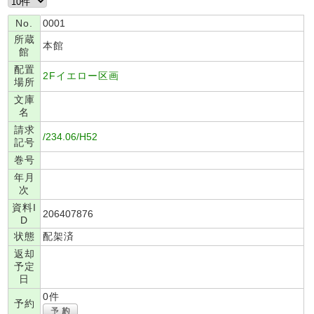
No.
0001
所蔵
本館
館
配置
2Fイエロー区画
場所
文庫
名
請求
/234.06/H52
記号
巻号
年月
次
資料I
206407876
D
状態
配架済
返却
予定
日
0件
予約