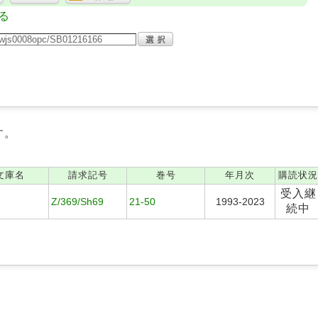
る
す。
文庫名
請求記号
巻号
年月次
購読状況
受入継
Z/369/Sh69
21-50
1993-2023
続中