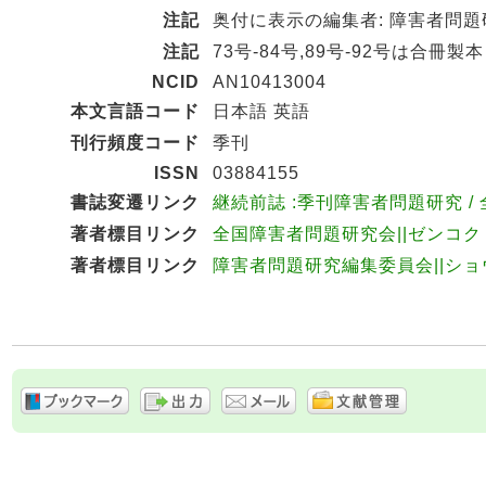
注記
奥付に表示の編集者: 障害者問
注記
73号‐84号,89号-92号は合冊製本
NCID
AN10413004
本文言語コード
日本語 英語
刊行頻度コード
季刊
ISSN
03884155
書誌変遷リンク
継続前誌 :季刊障害者問題研究 / 全
著者標目リンク
全国障害者問題研究会||ゼンコク シ
著者標目リンク
障害者問題研究編集委員会||ショウ