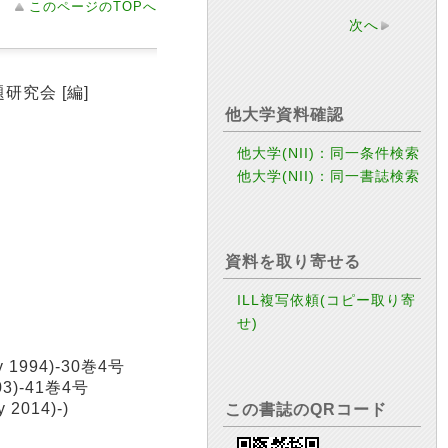
このページのTOPへ
次へ
問題研究会 [編]
他大学資料確認
他大学(NII)：同一条件検索
他大学(NII)：同一書誌検索
資料を取り寄せる
ILL複写依頼(コピー取り寄
せ)
ay 1994)-30巻4号
2003)-41巻4号
y 2014)-)
この書誌のQRコード