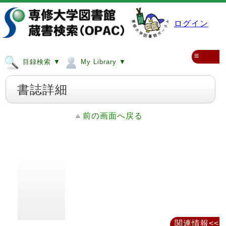
ログイン
≡
目録検索 ▼
My Library ▼
書誌詳細
前の画面へ戻る
関連情報<<