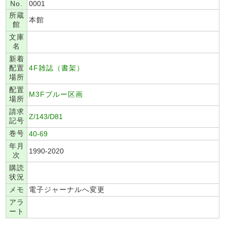
No.
0001
所蔵
本館
館
文庫
名
新着
配置
4F雑誌（書架）
場所
配置
M3Fブルー区画
場所
請求
Z/143/D81
記号
巻号
40-69
年月
1990-2020
次
購読
状況
メモ
電子ジャーナルへ変更
アラ
ート