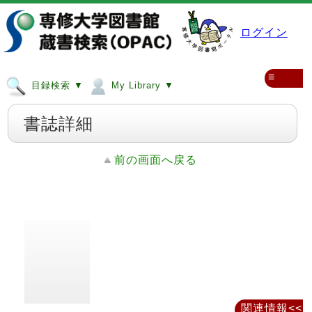
ログイン
≡
目録検索 ▼
My Library ▼
書誌詳細
前の画面へ戻る
関連情報<<