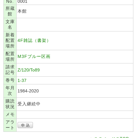
No.
0001
所蔵
本館
館
文庫
名
新着
配置
4F雑誌（書架）
場所
配置
M3Fブルー区画
場所
請求
Z/120/To89
記号
巻号
1-37
年月
1984-2020
次
購読
受入継続中
状況
メモ
アラ
ート