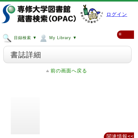
ログイン
≡
目録検索 ▼
My Library ▼
書誌詳細
前の画面へ戻る
関連情報<<