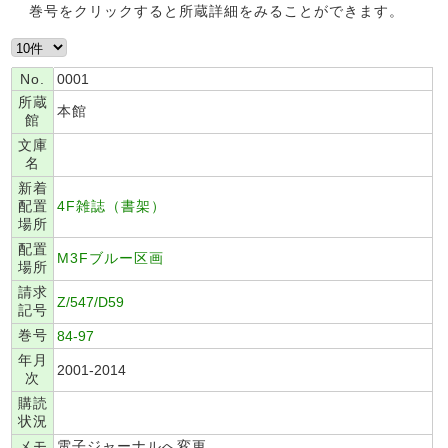
巻号をクリックすると所蔵詳細をみることができます。
No.
0001
所蔵
本館
館
文庫
名
新着
配置
4F雑誌（書架）
場所
配置
M3Fブルー区画
場所
請求
Z/547/D59
記号
巻号
84-97
年月
2001-2014
次
購読
状況
メモ
電子ジャーナルへ変更