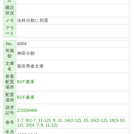
次
購読
状況
メモ
法科分館に別置
アラ
ート
No.
0004
所蔵
神田分館
館
文庫
孫田秀春文庫
名
新着
配置
B2F書庫
場所
配置
B2F書庫
場所
請求
Z/320/H89
記号
2-7, 8(1-7, 11-12), 9, 11, 14(2-12), 15, 16(2-12), 18(3-10,
巻号
12), 20(4, 7-9, 11-12)
年月