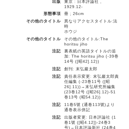
出版
東京 : 日本評論社 ,
1929.12-
形態事項
冊 ; 26cm
その他のタイトル
異なりアクセスタイトル:法
時
ホウジ
その他のタイトル
その他のタイトル:The
horitsu jiho
注記
裏表紙の英語タイトルの追
加: The horitsu jiho (-39巻
14号 ([昭42].12))
注記
創刊: 末弘巖太郎
注記
責任表示変更: 末弘巖太郎責
任編集 (-23巻11号 ([昭
26].11))→末弘研究所編集
(23巻12号 ([昭26].12)-51
巻13号 (昭54.12))
注記
11卷5號 (通卷113號)より
通巻表示併記
注記
出版者変更: 日本評論社 (1
卷1號 ([昭4.12])-24巻3
号)→日本評論新社 (24巻4