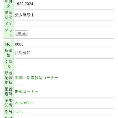
年月
1929-2024
次
購読
受入継続中
状況
メモ
アラ
ート
No.
0006
所蔵
法科分館
館
文庫
名
新着
配置
新聞・新着雑誌コーナー
場所
配置
開架コーナー
場所
請求
Z/320/H89
記号
巻号
1-96