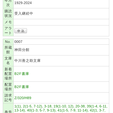
年月
1929-2024
次
購読
受入継続中
状況
メモ
アラ
ート
No.
0007
所蔵
神田分館
館
文庫
中川善之助文庫
名
新着
配置
B2F書庫
場所
配置
B2F書庫
場所
請求
Z/320/H89
記号
1(1), 2(1-5, 7-12), 3-18, 19(1-10, 12), 20-38, 39(1-4, 6-11,
13-14), 40(1-3, 5-7, 9-13), 41(1-5, 7-9, 11-14), 42(1, 3-7,
巻号