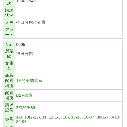
1930-1948
次
購読
状況
メモ
生田分館に別置
アラ
ート
No.
0005
所蔵
神田分館
館
文庫
名
新着
配置
1F開架閲覧室
場所
配置
B2F書庫
場所
請求
Z/320/H89
記号
1-9, 10(2-12), 11, 12(1-6, 10), 13-16, 18-37, 38(1-7, 9-13),
巻号
39-96