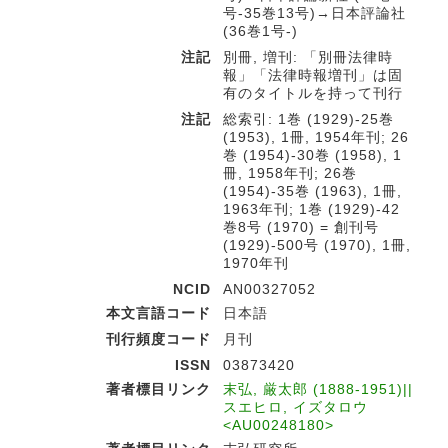
号-35巻13号)→日本評論社
(36巻1号-)
注記
別冊, 増刊: 「別冊法律時
報」「法律時報増刊」は固
有のタイトルを持って刊行
注記
総索引: 1巻 (1929)-25巻
(1953), 1冊, 1954年刊; 26
巻 (1954)-30巻 (1958), 1
冊, 1958年刊; 26巻
(1954)-35巻 (1963), 1冊,
1963年刊; 1巻 (1929)-42
巻8号 (1970) = 創刊号
(1929)-500号 (1970), 1冊,
1970年刊
NCID
AN00327052
本文言語コード
日本語
刊行頻度コード
月刊
ISSN
03873420
著者標目リンク
末弘, 厳太郎 (1888-1951)||
スエヒロ, イズタロウ
<AU00248180>