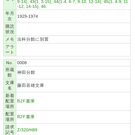
9-14), 43(1, 3-15), 44(1-4, 6-7, 9-10, 12-14), 45(1, 4-9, 11
-12, 14-15), 46
年月
1929-1974
次
購読
状況
メモ
法科分館に別置
アラ
ート
No.
0008
所蔵
神田分館
館
文庫
藤田若雄文庫
名
新着
配置
B2F書庫
場所
配置
B2F書庫
場所
請求
Z/320/H89
記号