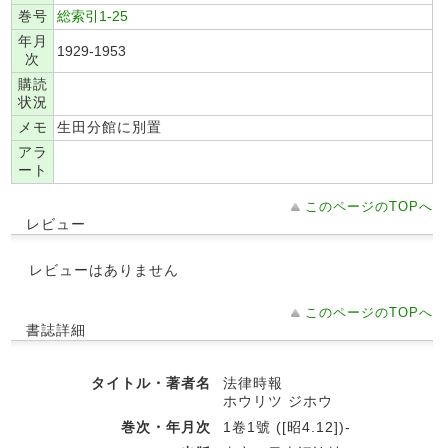
巻号
総索引1-25
年月
1929-1953
次
購読
状況
メモ
生田分館に別置
アラ
ート
このページのTOPへ
レビュー
レビューはありません
このページのTOPへ
書誌詳細
タイトル・著者名
法律時報
ホウリツ ジホウ
巻次・年月次
1卷1號 ([昭4.12])-