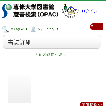
ログイン
≡
目録検索 ▼
My Library ▼
書誌詳細
前の画面へ戻る
関連情報<<