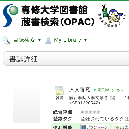
目録検索 ▼
My Library ▼
書誌詳細
人文論究
電子資料はこちら
關西學院大學文學會 [編]. -- 1卷1
<SB01226542>
総合評価：
登録タグ：
登録されているタグ
便利機能：