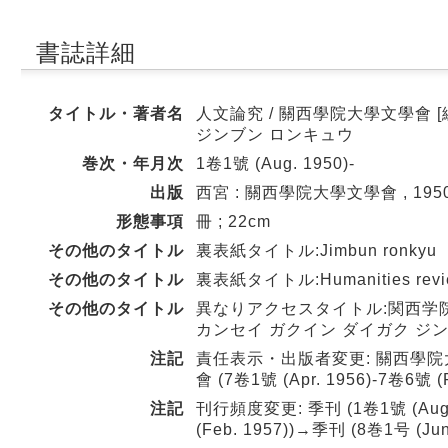
書誌詳細
タイトル・著者名
人文論究 / 關西學院大學文學會 [
ジンブン ロンキュウ
巻次・年月次
1卷1號 (Aug. 1950)-
出版
西宮 : 關西學院大學文學會 , 1950
形態事項
冊 ; 22cm
その他のタイトル
裏表紙タイトル:Jimbun ronkyu
その他のタイトル
裏表紙タイトル:Humanities review : t
その他のタイトル
異なりアクセスタイトル:関西学
カンセイ ガクイン ダイガク ジ
注記
責任表示・出版者変更: 關西學院大學文學
會 (7卷1號 (Apr. 1956)-7卷6號
注記
刊行頻度変更: 季刊 (1卷1號 (Aug. 
(Feb. 1957))→季刊 (8巻1号 (Jun