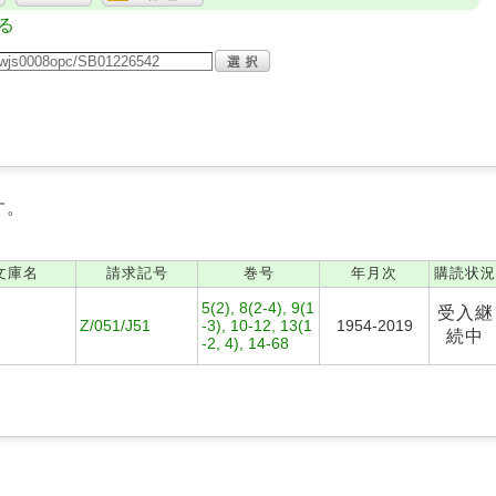
る
す。
文庫名
請求記号
巻号
年月次
購読状況
5(2), 8(2-4), 9(1
受入継
Z/051/J51
-3), 10-12, 13(1
1954-2019
続中
-2, 4), 14-68