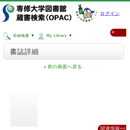
ログイン
≡
目録検索 ▼
My Library ▼
書誌詳細
前の画面へ戻る
関連情報<<