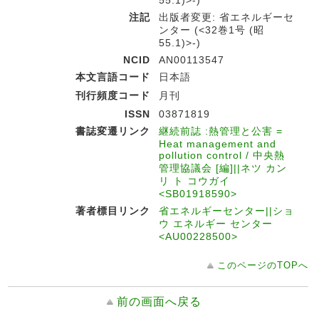
55.1)>-)
注記
出版者変更: 省エネルギーセ
ンター (<32巻1号 (昭
55.1)>-)
NCID
AN00113547
本文言語コード
日本語
刊行頻度コード
月刊
ISSN
03871819
書誌変遷リンク
継続前誌 :熱管理と公害 =
Heat management and
pollution control / 中央熱
管理協議会 [編]||ネツ カン
リ ト コウガイ
<SB01918590>
著者標目リンク
省エネルギーセンター||ショ
ウ エネルギー センター
<AU00228500>
このページのTOPへ
前の画面へ戻る