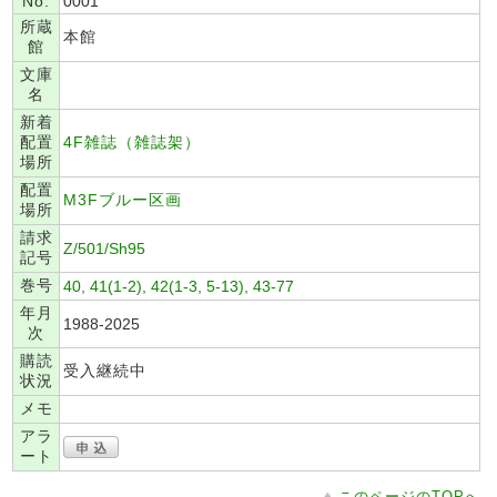
No.
0001
所蔵
本館
館
文庫
名
新着
配置
4F雑誌（雑誌架）
場所
配置
M3Fブルー区画
場所
請求
Z/501/Sh95
記号
巻号
40, 41(1-2), 42(1-3, 5-13), 43-77
年月
1988-2025
次
購読
受入継続中
状況
メモ
アラ
ート
このページのTOPへ