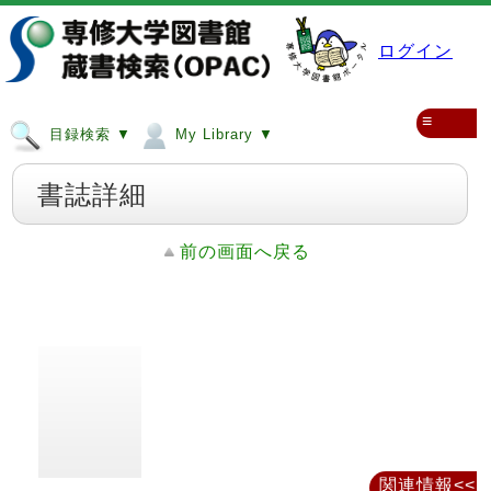
ログイン
≡
目録検索 ▼
My Library ▼
書誌詳細
前の画面へ戻る
関連情報<<