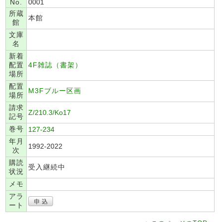
No.
0001
所蔵
本館
館
文庫
名
新着
配置
4F雑誌（書架）
場所
配置
M3Fブルー区画
場所
請求
Z/210.3/Ko17
記号
巻号
127-234
年月
1992-2022
次
購読
受入継続中
状況
メモ
アラ
ート