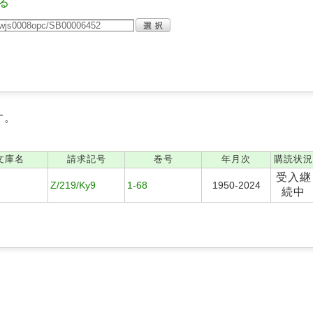
る
す。
文庫名
請求記号
巻号
年月次
購読状況
受入継
Z/219/Ky9
1-68
1950-2024
続中