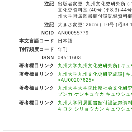
注記
出版者変更: 九州文化史研究所 (-10号
文化史資料室 (40号 (平8.3)-44号
州大学附属図書館付設記録資料館九州文
注記
大きさ変更: 26cm (-10号 (昭38.10
NCID
AN00055779
本文言語コード
日本語
刊行頻度コード
年刊
ISSN
04511603
著者標目リンク
九州大学九州文化史研究所||キュウ
著者標目リンク
九州大学九州文化史研究施設||キ
<AU00207625>
著者標目リンク
九州大学大学院比較社会文化研究科
ブンカ ケンキュウカ キュウシュウ 
著者標目リンク
九州大学附属図書館付設記録資料館
キロク シリョウカン キュウシュウ 