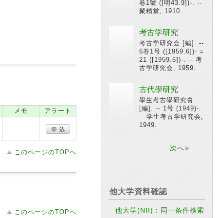
卷1號 ([明43.9])-. --
聚精堂, 1910.
考古学研究
考古学研究会 [編]. --
6巻1号 ([1959.6])- =
21 ([1959.6])-. -- 考
古学研究会, 1959.
古代學研究
學生考古學研究會
[編]. -- 1号 (1949)-.
メモ
アラート
-- 学生考古学研究会,
1949.
次へ
このページのTOPへ
他大学資料確認
他大学(NII)：同一条件検索
このページのTOPへ