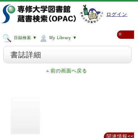
ログイン
≡
目録検索 ▼
My Library ▼
書誌詳細
前の画面へ戻る
関連情報<<