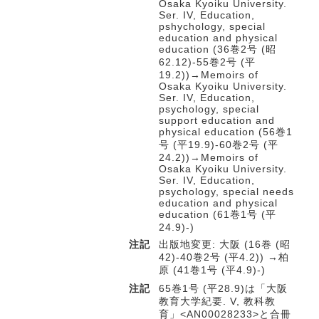
Osaka Kyoiku University.
Ser. IV, Education,
pshychology, special
education and physical
education (36巻2号 (昭
62.12)-55巻2号 (平
19.2))→Memoirs of
Osaka Kyoiku University.
Ser. IV, Education,
psychology, special
support education and
physical education (56巻1
号 (平19.9)-60巻2号 (平
24.2))→Memoirs of
Osaka Kyoiku University.
Ser. IV, Education,
psychology, special needs
education and physical
education (61巻1号 (平
24.9)-)
注記
出版地変更: 大阪 (16巻 (昭
42)-40巻2号 (平4.2)) →柏
原 (41巻1号 (平4.9)-)
注記
65巻1号 (平28.9)は「大阪
教育大学紀要. V, 教科教
育」<AN00028233>と合冊