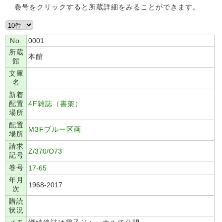
巻号をクリックすると所蔵詳細をみることができます。
No.
0001
所蔵
本館
館
文庫
名
新着
配置
4F雑誌（書架）
場所
配置
M3Fブルー区画
場所
請求
Z/370/O73
記号
巻号
17-65
年月
1968-2017
次
購読
状況