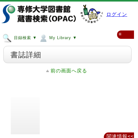
ログイン
≡
目録検索 ▼
My Library ▼
書誌詳細
前の画面へ戻る
関連情報<<