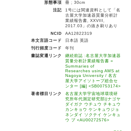
形態事項
冊 ; 30cm
注記
1号には関連資料として「名
古屋大学加速器質量分析計
業績報告書, XXVIII,
2017.03」の抜き刷りあり
NCID
AA12822319
本文言語コード
日本語 英語
刊行頻度コード
年刊
書誌変遷リンク
継続前誌 :名古屋大学加速器
質量分析計業績報告書 =
Summaries of
Researches using AMS at
Nagoya University / 名古
屋大学アイソトープ総合セ
ンター [編] <SB00753174>
著者標目リンク
名古屋大学宇宙地球環境研
究所年代測定研究部||ナゴヤ
ダイガク ウチュウ チキュウ
カンキョウ ケンキュウジョ
ネンダイ ソクテイ ケンキュ
ウ ブ <AU00272576>