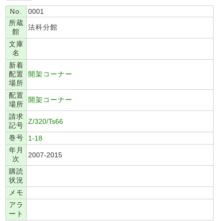
No.
0001
所蔵
法科分館
館
文庫
名
新着
配置
開架コーナー
場所
配置
開架コーナー
場所
請求
Z/320/Ts66
記号
巻号
1-18
年月
2007-2015
次
購読
状況
メモ
アラ
ート