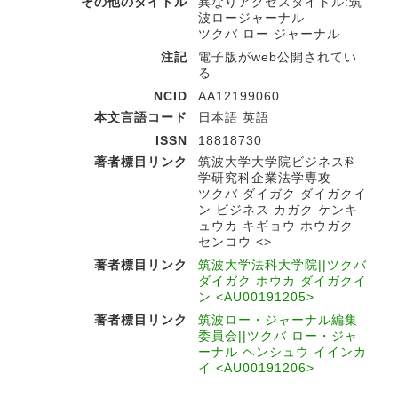
その他のタイトル
異なりアクセスタイトル:筑
波ロージャーナル
ツクバ ロー ジャーナル
注記
電子版がweb公開されてい
る
NCID
AA12199060
本文言語コード
日本語 英語
ISSN
18818730
著者標目リンク
筑波大学大学院ビジネス科
学研究科企業法学専攻
ツクバ ダイガク ダイガクイ
ン ビジネス カガク ケンキ
ュウカ キギョウ ホウガク
センコウ <>
著者標目リンク
筑波大学法科大学院||ツクバ
ダイガク ホウカ ダイガクイ
ン <AU00191205>
著者標目リンク
筑波ロー・ジャーナル編集
委員会||ツクバ ロー・ジャ
ーナル ヘンシュウ イインカ
イ <AU00191206>