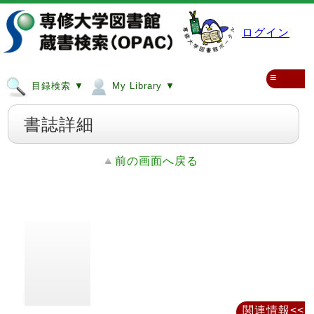
ログイン
≡
目録検索 ▼
My Library ▼
書誌詳細
前の画面へ戻る
関連情報<<