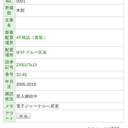
No.
0001
所蔵
本館
館
文庫
名
新着
配置
4F雑誌（書架）
場所
配置
M3Fブルー区画
場所
請求
Z/051/Ta13
記号
巻号
32-45
年月
2005-2018
次
購読
受入継続中
状況
メモ
電子ジャーナルへ変更
アラ
ート