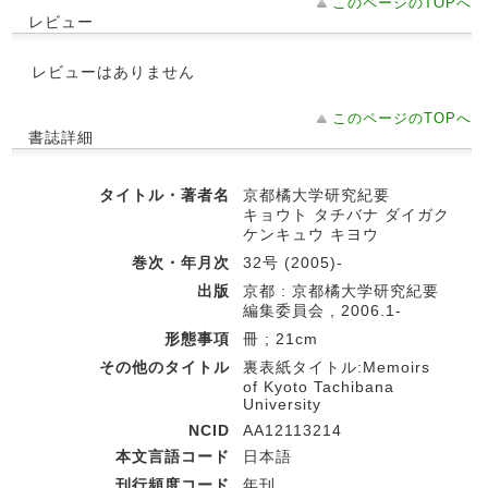
このページのTOPへ
レビュー
レビューはありません
このページのTOPへ
書誌詳細
タイトル・著者名
京都橘大学研究紀要
キョウト タチバナ ダイガク
ケンキュウ キヨウ
巻次・年月次
32号 (2005)-
出版
京都 : 京都橘大学研究紀要
編集委員会 , 2006.1-
形態事項
冊 ; 21cm
その他のタイトル
裏表紙タイトル:Memoirs
of Kyoto Tachibana
University
NCID
AA12113214
本文言語コード
日本語
刊行頻度コード
年刊