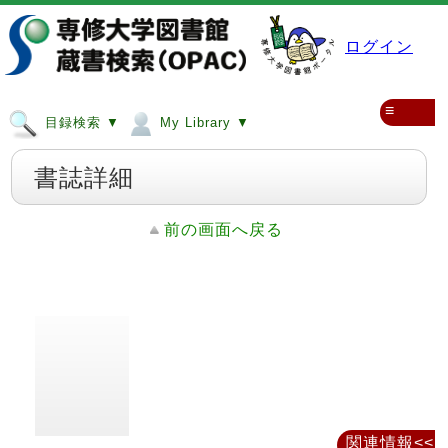
ログイン
≡
目録検索 ▼
My Library ▼
書誌詳細
前の画面へ戻る
関連情報<<