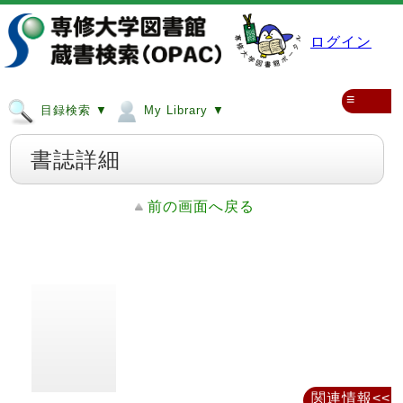
ログイン
≡
目録検索 ▼
My Library ▼
書誌詳細
前の画面へ戻る
関連情報<<