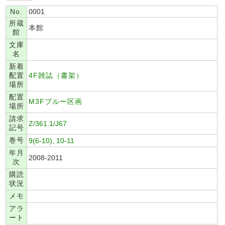
No.
0001
所蔵
本館
館
文庫
名
新着
配置
4F雑誌（書架）
場所
配置
M3Fブルー区画
場所
請求
Z/361.1/J67
記号
巻号
9(6-10), 10-11
年月
2008-2011
次
購読
状況
メモ
アラ
ート