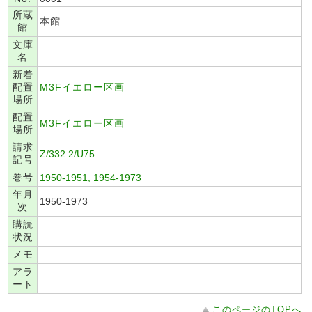
所蔵
本館
館
文庫
名
新着
配置
M3Fイエロー区画
場所
配置
M3Fイエロー区画
場所
請求
Z/332.2/U75
記号
巻号
1950-1951, 1954-1973
年月
1950-1973
次
購読
状況
メモ
アラ
ート
このページのTOPへ