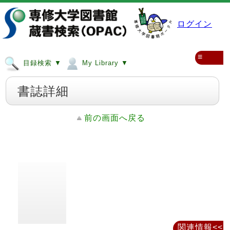
ログイン
≡
目録検索 ▼
My Library ▼
書誌詳細
前の画面へ戻る
関連情報<<