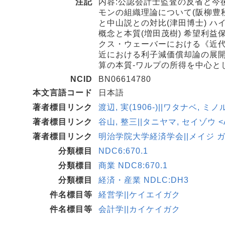
注記
内容:公認会計士監査の反省と今後
モンの組織理論について(阪柳豊
と中山説との対比(津田博士) ハ
概念と本質(増田茂樹) 希望利益
クス・ウェーバーにおける《近代》
近における利子減価償却論の展開(
算の本質-ワルプの所得を中心と
NCID
BN06614780
本文言語コード
日本語
著者標目リンク
渡辺, 実(1906-)||ワタナベ, ミノル
著者標目リンク
谷山, 整三||タニヤマ, セイゾウ <A
著者標目リンク
明治学院大学経済学会||メイジ ガク
分類標目
NDC6:670.1
分類標目
商業 NDC8:670.1
分類標目
経済・産業 NDLC:DH3
件名標目等
経営学||ケイエイガク
件名標目等
会計学||カイケイガク