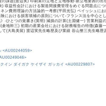
の課題(渡辺実) 印刷業の立地と立地移動-新立地要因の出現
秋) 収益性会計における製造間接費管理をめぐる問題点につ
イネン費用理論の方法論的一考察(平田光弘) ペイッシュに
保険における損害填補の原則について-フランス法を中心として
-ひとつの覚書き(英明) 減損の計算(土淵健一) 営業利益
倉地幹三) 初期の産業会社における財務報告の特徴(森藤一
して(大島美留) 渡辺実先生略歴及び業績 谷山整三先生略歴
 <AU00244059>
U00249046>
イン ダイガク ケイザイ ガッカイ <AU00229807>