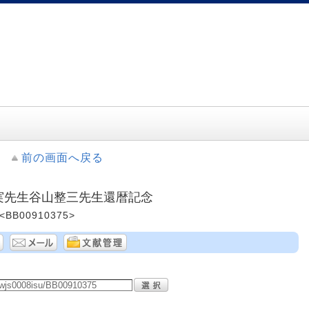
前の画面へ戻る
辺実先生谷山整三先生還暦記念
BB00910375>