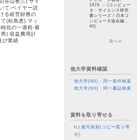
(谷山整三) サイ
1979. -- (コンピュー
いて-ベイヤー説
タ・サイエンス研究
おける経営財務の
書シリーズ / 日本コ
(松島恵) マッ
ンピュータ協会編 ;
40).
の純化の一過程-最
男) 収益費用計
及び業績
次へ
他大学資料確認
他大学(NII)：同一条件検索
他大学(NII)：同一書誌検索
資料を取り寄せる
ILL複写依頼(コピー取り寄
せ)