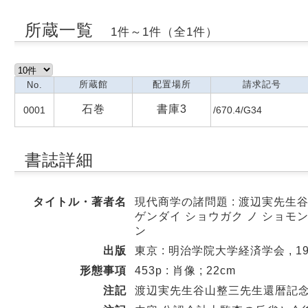
所蔵一覧
1件～1件（全1件）
所蔵館
配置場所
請求記号
No.
石巻
書庫3
0001
/670.4/G34
書誌詳細
タイトル・著者名
現代商学の諸問題 : 渡辺実先生
ゲンダイ ショウガク ノ ショモン
ン
出版
東京 : 明治学院大学経済学会 , 19
形態事項
453p : 肖像 ; 22cm
注記
渡辺実先生谷山整三先生還暦記