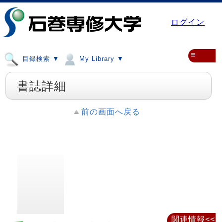
ログイン
≡
目録検索 ▼
My Library ▼
書誌詳細
前の画面へ戻る
関連情報<<