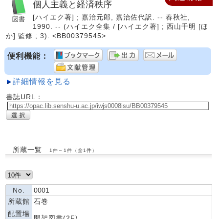
個人主義と経済秩序
[ハイエク著] ; 嘉治元郎, 嘉治佐代訳. -- 春秋社,
1990. -- (ハイエク全集 / [ハイエク著] ; 西山千明 [ほ
か] 監修 ; 3). <BB00379545>
便利機能：
詳細情報を見る
書誌URL：
所蔵一覧
1件～1件（全1件）
No.
0001
所蔵館
石巻
配置場
開架図書(2F)