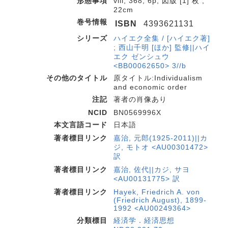
形態事項
viii, 368, 6p, 図版 [1] 枚 ;
22cm
巻号情報
ISBN
4393621131
シリーズ
ハイエク全集 / [ハイエク著]
; 西山千明 [ほか] 監修||ハイ
エク ゼンシュウ
<BB00062650> 3//b
その他のタイトル
原タイトル:Individualism
and economic order
注記
著者の肖像あり
NCID
BN0569996X
本文言語コード
日本語
著者標目リンク
嘉治, 元郎(1925-2011)||カ
ジ, モトオ <AU00301472>
訳
著者標目リンク
嘉治, 佐代||カジ, サヨ
<AU00131775> 訳
著者標目リンク
Hayek, Friedrich A. von
(Friedrich August), 1899-
1992 <AU00249364>
分類標目
経済学．経済思想