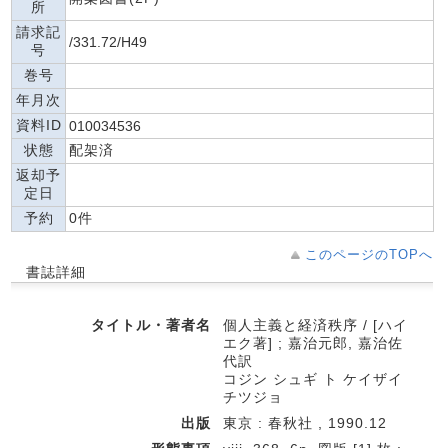
所
請求記
/331.72/H49
号
巻号
年月次
資料ID
010034536
状態
配架済
返却予
定日
予約
0件
このページのTOPへ
書誌詳細
タイトル・著者名
個人主義と経済秩序 / [ハイ
エク著] ; 嘉治元郎, 嘉治佐
代訳
コジン シュギ ト ケイザイ
チツジョ
出版
東京 : 春秋社 , 1990.12