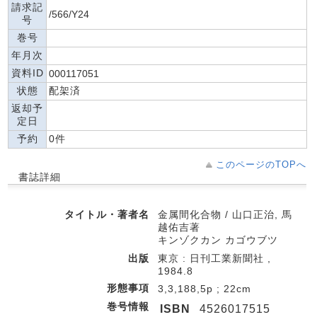
請求記
/566/Y24
号
巻号
年月次
資料ID
000117051
状態
配架済
返却予
定日
予約
0件
このページのTOPへ
書誌詳細
タイトル・著者名
金属間化合物 / 山口正治, 馬
越佑吉著
キンゾクカン カゴウブツ
出版
東京 : 日刊工業新聞社 ,
1984.8
形態事項
3,3,188,5p ; 22cm
巻号情報
ISBN
4526017515