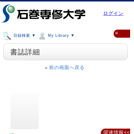
ログイン
≡
目録検索 ▼
My Library ▼
書誌詳細
前の画面へ戻る
関連情報<<