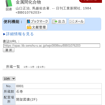
金属間化合物
山口正治, 馬越佑吉著. -- 日刊工業新聞社, 1984.
<BB01076203>
便利機能：
詳細情報を見る
書誌URL：
所蔵一覧
1件～1件（全1件）
No.
0001
所蔵館
石巻
配置場
開架図書(2F)
所