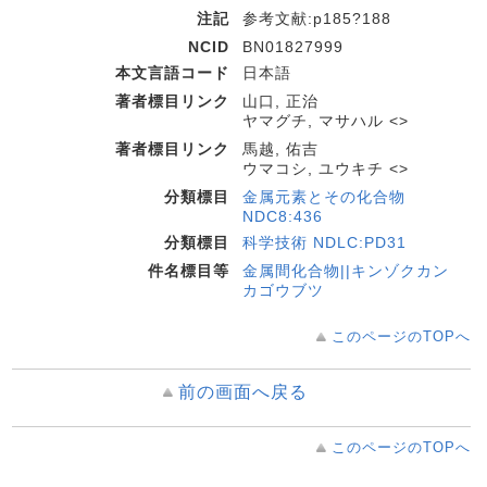
注記
参考文献:p185?188
NCID
BN01827999
本文言語コード
日本語
著者標目リンク
山口, 正治
ヤマグチ, マサハル <>
著者標目リンク
馬越, 佑吉
ウマコシ, ユウキチ <>
分類標目
金属元素とその化合物
NDC8:436
分類標目
科学技術 NDLC:PD31
件名標目等
金属間化合物||キンゾクカン
カゴウブツ
このページのTOPへ
前の画面へ戻る
このページのTOPへ