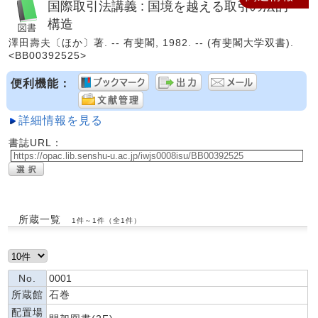
国際取引法講義 : 国境を越える取引の法的
構造
澤田壽夫〔ほか〕著. -- 有斐閣, 1982. -- (有斐閣大学双書).
<BB00392525>
便利機能：
詳細情報を見る
書誌URL：
所蔵一覧
1件～1件（全1件）
No.
0001
所蔵館
石巻
配置場