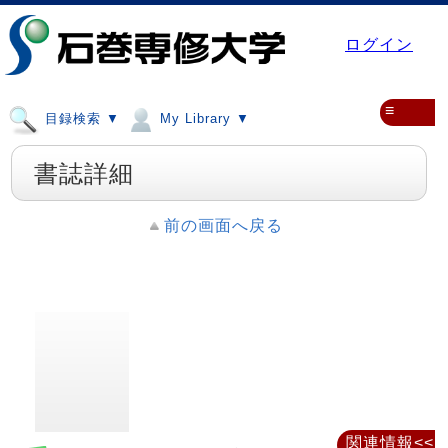
ログイン
≡
目録検索 ▼
My Library ▼
書誌詳細
前の画面へ戻る
関連情報<<