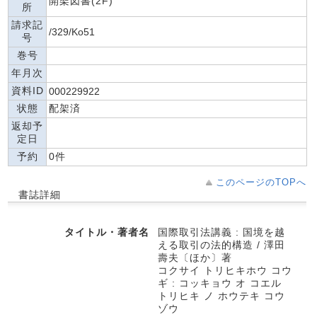
開架図書(2F)
所
請求記
/329/Ko51
号
巻号
年月次
資料ID
000229922
状態
配架済
返却予
定日
予約
0件
このページのTOPへ
書誌詳細
タイトル・著者名
国際取引法講義 : 国境を越
える取引の法的構造 / 澤田
壽夫〔ほか〕著
コクサイ トリヒキホウ コウ
ギ : コッキョウ オ コエル
トリヒキ ノ ホウテキ コウ
ゾウ