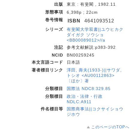
出版
東京 : 有斐閣 , 1982.11
形態事項
6,398p ; 22cm
巻号情報
ISBN
4641093512
シリーズ
有斐閣大学双書||ユウヒカク
ダイガク ソウショ
<BB00089012>//a
注記
参考文献解説:p383-392
NCID
BN00259245
本文言語コード
日本語
著者標目リンク
澤田, 壽夫(1933-)||サワダ,
トシオ <AU00112863>
〔ほか〕著
分類標目
国際法 NDC8:329.85
分類標目
政治・法律・行政
NDLC:A911
件名標目等
国際商事法||コクサイショウ
ジホウ
このページのTOPへ