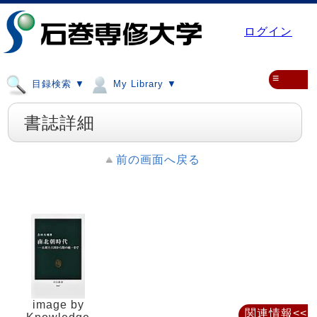
ログイン
≡
目録検索 ▼
My Library ▼
書誌詳細
前の画面へ戻る
image by
関連情報<<