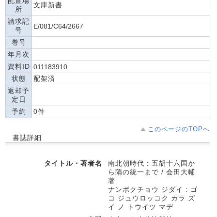
配置場
文庫新書
所
請求記
E/081/C64/2667
号
巻号
年月次
資料ID
011183910
状態
配架済
返却予
定日
予約
0件
このページのTOPへ
書誌詳細
タイトル・著者名
南北朝時代 : 五胡十六国か
ら隋の統一まで / 会田大輔
著
ナンボクチョウ ジダイ : ゴ
コ ジュウロッコク カラ ズ
イ ノ トウイツ マデ