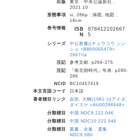
出版
東京 : 中央公論新社 ,
2021.10
形態事項
vi, 286p : 挿図, 地図 ;
18cm
巻号情報
ISB
978412102667
N
5
シリーズ
中公新書||チュウコウ シン
ショ <BB00055479>
2667//a
注記
参考文献: p266-275
注記
『南北朝時代』年表: p280-
286
NCID
BC10457419
本文言語コード
日本語
著者標目リンク
会田, 大輔(1981-)||アイダ,
ダイスケ <AU00296648>
分類標目
中国 NDC9:222.046
分類標目
中国 NDC10:222.046
分類標目
叢書．全集．選集
NDC9:080