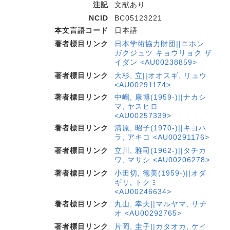
注記
文献あり
NCID
BC05123221
本文言語コード
日本語
著者標目リンク
日本学術協力財団||ニホン
ガクジュツ キョウリョク ザ
イダン <AU00238859>
著者標目リンク
大杉, 立||オオスギ, リュウ
<AU00291174>
著者標目リンク
中嶋, 康博(1959-)||ナカシ
マ, ヤスヒロ
<AU00257339>
著者標目リンク
清原, 昭子(1970-)||キヨハ
ラ, アキコ <AU00291176>
著者標目リンク
立川, 雅司(1962-)||タチカ
ワ, マサシ <AU00206278>
著者標目リンク
小田切, 徳美(1959-)||オダ
ギリ, トクミ
<AU00246634>
著者標目リンク
丸山, 幸夫||マルヤマ, サチ
オ <AU00292765>
著者標目リンク
片岡, 圭子||カタオカ, ケイ