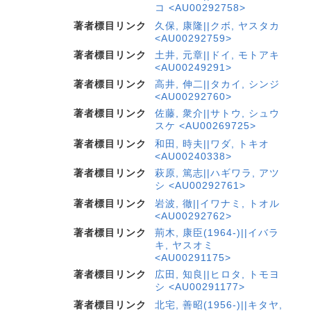
コ <AU00292758>
著者標目リンク
久保, 康隆||クボ, ヤスタカ
<AU00292759>
著者標目リンク
土井, 元章||ドイ, モトアキ
<AU00249291>
著者標目リンク
高井, 伸二||タカイ, シンジ
<AU00292760>
著者標目リンク
佐藤, 衆介||サトウ, シュウ
スケ <AU00269725>
著者標目リンク
和田, 時夫||ワダ, トキオ
<AU00240338>
著者標目リンク
萩原, 篤志||ハギワラ, アツ
シ <AU00292761>
著者標目リンク
岩波, 徹||イワナミ, トオル
<AU00292762>
著者標目リンク
荊木, 康臣(1964-)||イバラ
キ, ヤスオミ
<AU00291175>
著者標目リンク
広田, 知良||ヒロタ, トモヨ
シ <AU00291177>
著者標目リンク
北宅, 善昭(1956-)||キタヤ,