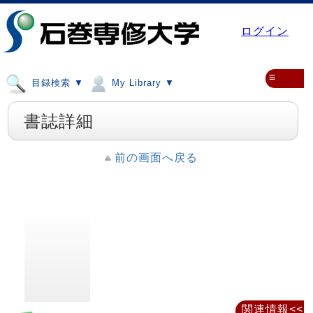
ログイン
≡
目録検索 ▼
My Library ▼
書誌詳細
前の画面へ戻る
関連情報<<