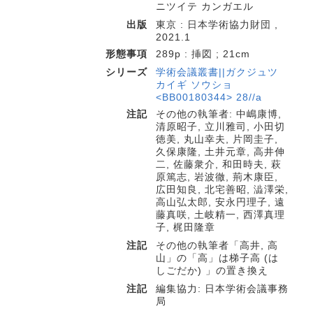
ニツイテ カンガエル
出版
東京 : 日本学術協力財団 ,
2021.1
形態事項
289p : 挿図 ; 21cm
シリーズ
学術会議叢書||ガクジュツ
カイギ ソウショ
<BB00180344> 28//a
注記
その他の執筆者: 中嶋康博,
清原昭子, 立川雅司, 小田切
徳美, 丸山幸夫, 片岡圭子,
久保康隆, 土井元章, 高井伸
二, 佐藤衆介, 和田時夫, 萩
原篤志, 岩波徹, 荊木康臣,
広田知良, 北宅善昭, 澁澤栄,
高山弘太郎, 安永円理子, 遠
藤真咲, 土岐精一, 西澤真理
子, 梶田隆章
注記
その他の執筆者「高井, 高
山」の「高」は梯子高 (は
しごだか) 」の置き換え
注記
編集協力: 日本学術会議事務
局