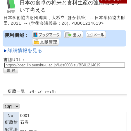
日本の食卓の将来と食料生産の強靭化につ
いて考える
日本学術協力財団編集 ; 大杉立 [ほか執筆]. -- 日本学術協力財
団, 2021. -- (学術会議叢書 ; 28). <BB01214619>
便利機能：
詳細情報を見る
書誌URL：
所蔵一覧
1件～1件（全1件）
No.
0001
所蔵館
石巻
配置場