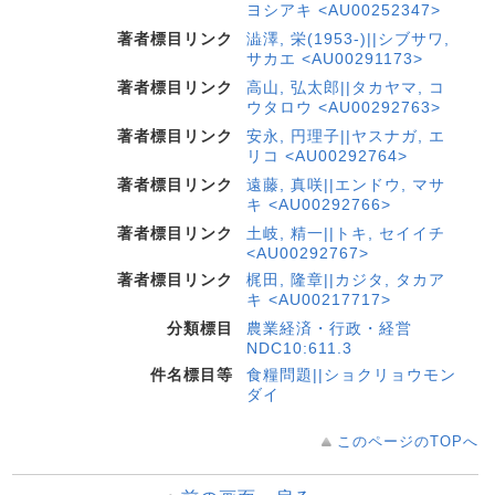
ヨシアキ <AU00252347>
著者標目リンク
澁澤, 栄(1953-)||シブサワ,
サカエ <AU00291173>
著者標目リンク
高山, 弘太郎||タカヤマ, コ
ウタロウ <AU00292763>
著者標目リンク
安永, 円理子||ヤスナガ, エ
リコ <AU00292764>
著者標目リンク
遠藤, 真咲||エンドウ, マサ
キ <AU00292766>
著者標目リンク
土岐, 精一||トキ, セイイチ
<AU00292767>
著者標目リンク
梶田, 隆章||カジタ, タカア
キ <AU00217717>
分類標目
農業経済・行政・経営
NDC10:611.3
件名標目等
食糧問題||ショクリョウモン
ダイ
このページのTOPへ