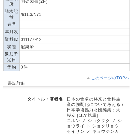
開架図書(2F)
所
請求記
/611.3/N71
号
巻号
年月次
資料ID
011177912
状態
配架済
返却予
定日
予約
0件
このページのTOPへ
書誌詳細
タイトル・著者名
日本の食卓の将来と食料生
産の強靭化について考える /
日本学術協力財団編集 ; 大
杉立 [ほか執筆]
ニホン ノ ショクタク ノ シ
ョウライ ト ショクリョウ
セイサン ノ キョウジンカ