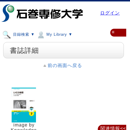
ログイン
≡
目録検索 ▼
My Library ▼
書誌詳細
前の画面へ戻る
image by
関連情報<<