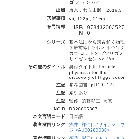
ゴ ノ テンカイ
出版
東京 : 共立出版 , 2016.3
形態事項
vii, 122p ; 21cm
巻号情報
ISB
978432003527
N
0
シリーズ
基本法則から読み解く物理
学最前線||キホン ホウソク
カラ ヨミトク ブツリガク
サイゼンセン <> 7//a
その他のタイトル
奥付タイトル:Particle
physics after the
discovery of Higgs boson
注記
参考図書: p[119]-122
注記
索引あり
注記
監修: 須藤彰三, 岡真
NCID
BB20865367
本文言語コード
日本語
著者標目リンク
浅井, 祥仁||アサイ, ショウ
ジ <AU00289930>
著者標目リンク
須藤, 彰三||ストウ, ショウ