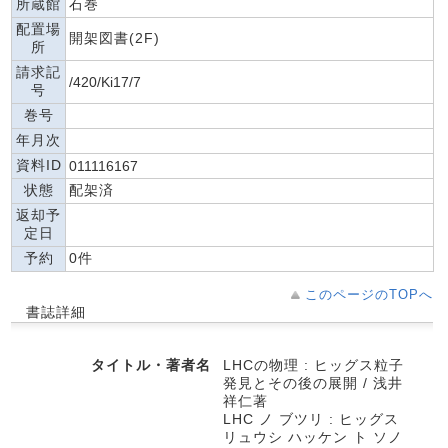
所蔵館
石巻
配置場
開架図書(2F)
所
請求記
/420/Ki17/7
号
巻号
年月次
資料ID
011116167
状態
配架済
返却予
定日
予約
0件
このページのTOPへ
書誌詳細
タイトル・著者名
LHCの物理 : ヒッグス粒子
発見とその後の展開 / 浅井
祥仁著
LHC ノ ブツリ : ヒッグス
リュウシ ハッケン ト ソノ