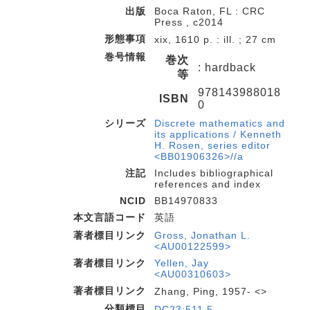
出版
Boca Raton, FL : CRC
Press , c2014
形態事項
xix, 1610 p. : ill. ; 27 cm
巻号情報
巻次
: hardback
等
978143988018
ISBN
0
シリーズ
Discrete mathematics and
its applications / Kenneth
H. Rosen, series editor
<BB01906326>//a
注記
Includes bibliographical
references and index
NCID
BB14970833
本文言語コード
英語
著者標目リンク
Gross, Jonathan L.
<AU00122599>
著者標目リンク
Yellen, Jay
<AU00310603>
著者標目リンク
Zhang, Ping, 1957- <>
分類標目
DC23:511.5