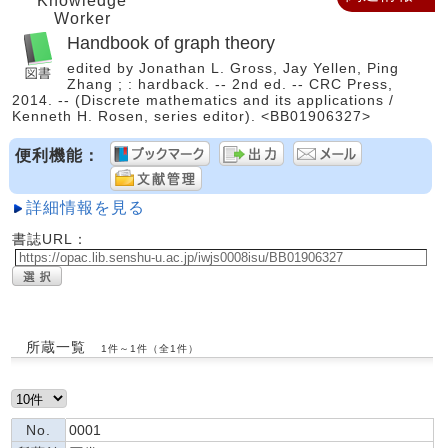
Knowledge
Worker
Handbook of graph theory
edited by Jonathan L. Gross, Jay Yellen, Ping
Zhang ; : hardback. -- 2nd ed. -- CRC Press,
2014. -- (Discrete mathematics and its applications /
Kenneth H. Rosen, series editor). <BB01906327>
便利機能：
詳細情報を見る
書誌URL：
所蔵一覧
1件～1件（全1件）
No.
0001