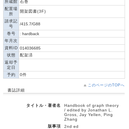
所蔵館
石巻
配置場
開架図書(3F)
所
請求記
/415.7/G88
号
巻号
: hardback
年月次
資料ID
014036685
状態
配架済
返却予
定日
予約
0件
このページのTOPへ
書誌詳細
タイトル・著者名
Handbook of graph theory
/ edited by Jonathan L.
Gross, Jay Yellen, Ping
Zhang
版事項
2nd ed