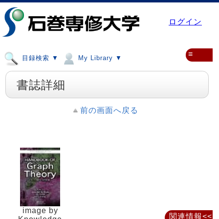
ログイン
≡
目録検索 ▼
My Library ▼
書誌詳細
前の画面へ戻る
image by
関連情報<<