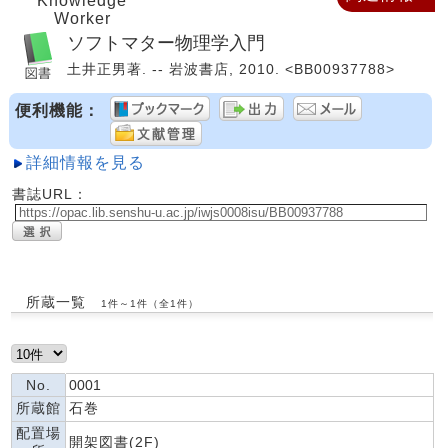
Knowledge
Worker
ソフトマター物理学入門
土井正男著. -- 岩波書店, 2010. <BB00937788>
便利機能：
詳細情報を見る
書誌URL：
所蔵一覧
1件～1件（全1件）
No.
0001
所蔵館
石巻
配置場
開架図書(2F)