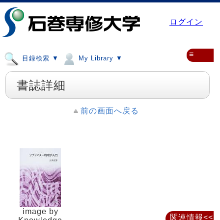
ログイン
≡
目録検索 ▼
My Library ▼
書誌詳細
前の画面へ戻る
image by
関連情報<<