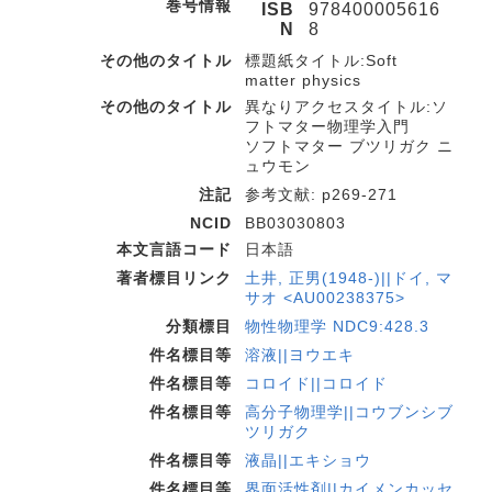
巻号情報
ISB
978400005616
N
8
その他のタイトル
標題紙タイトル:Soft
matter physics
その他のタイトル
異なりアクセスタイトル:ソ
フトマター物理学入門
ソフトマター ブツリガク ニ
ュウモン
注記
参考文献: p269-271
NCID
BB03030803
本文言語コード
日本語
著者標目リンク
土井, 正男(1948-)||ドイ, マ
サオ <AU00238375>
分類標目
物性物理学 NDC9:428.3
件名標目等
溶液||ヨウエキ
件名標目等
コロイド||コロイド
件名標目等
高分子物理学||コウブンシブ
ツリガク
件名標目等
液晶||エキショウ
件名標目等
界面活性剤||カイメンカッセ