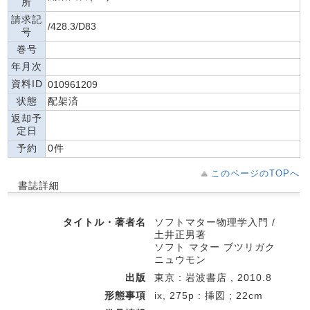
所
請求記
/428.3/D83
号
巻号
年月次
資料ID
010961209
状態
配架済
返却予
定日
予約
0件
このページのTOPへ
書誌詳細
タイトル・著者名
ソフトマター物理学入門 /
土井正男著
ソフト マター ブツリガク
ニュウモン
出版
東京 : 岩波書店 , 2010.8
形態事項
ix, 275p : 挿図 ; 22cm