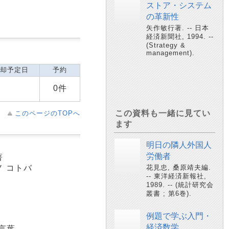
ストア・システム
の革新性
矢作敏行著. -- 日本
経済新聞社, 1994. --
(Strategy &
management).
却予定日
予約
0件
この資料も一緒に見てい
このページのTOPへ
ます
明日の隣人外国人
労働者
著
ノ コトバ
花見忠, 桑原靖夫編.
-- 東洋経済新報社,
1989. -- (統計研究会
叢書 ; 第6巻).
例題で学ぶ入門・
経済数学
言葉