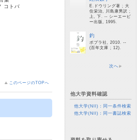
E.ドウリング著 ; 大
ノ コトバ
住栄治, 川島康男訳 ;
上, 下. -- シーエーピ
ー出版, 1995.
釣
ポプラ社, 2010. --
(百年文庫 ; 12).
次へ
このページのTOPへ
他大学資料確認
他大学(NII)：同一条件検索
他大学(NII)：同一書誌検索
資料を取り寄せる