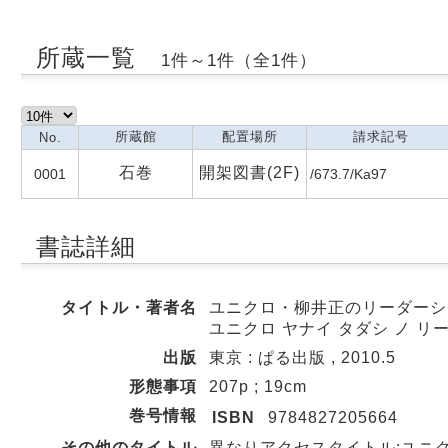
所蔵一覧
1件～1件（全1件）
所蔵館
配置場所
請求記号
No.
石巻
開架図書(2F)
0001
/673.7/Ka97
書誌詳細
タイトル・著者名
ユニクロ・柳井正のリーダーシッ
ユニクロ ヤナイ タダシ ノ リー
出版
東京 : ぱる出版 , 2010.5
形態事項
207p ; 19cm
巻号情報
ISBN
9784827205664
その他のタイトル
異なりアクセスタイトル:ユニク