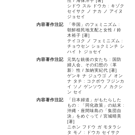
性 / 海保洋子 [著]
シドウ スル ドウカ : キゾク
セイサク ノ ナカ ノ アイヌ
ジョセイ
内容著作注記
「帝国」のフェミニズム :
朝鮮植民地支配と女性 / 鈴
木裕子 [著]
テイコク ノ フェミニズム :
チョウセン ショクミンチ シ
ハイ ト ジョセイ
内容著作注記
元気な銃後の女たち : 国防
婦人会、その幻想の〈革
新〉性 / 加納実紀代 [著]
ゲンキ ナ ジュウゴ ノ オン
ナ タチ : コクボウ フジンカ
イ ソノ ゲンソウ ノ カクシ
ン セイ
内容著作注記
「日本婦道」がもたらした
もの : 「同化政策」の結末 :
沖縄・座間味島の「集団自
決」をめぐって / 宮城晴美
[著]
ニホン フドウ ガ モタラシ
タ モノ : ドウカ セイサク