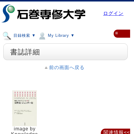
ログイン
≡
目録検索 ▼
My Library ▼
書誌詳細
前の画面へ戻る
image by
関連情報<<