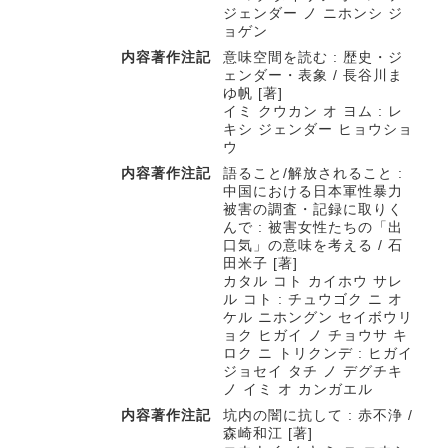
ジェンダー ノ ニホンシ ジ
ョゲン
内容著作注記
意味空間を読む : 歴史・ジ
ェンダー・表象 / 長谷川ま
ゆ帆 [著]
イミ クウカン オ ヨム : レ
キシ ジェンダー ヒョウショ
ウ
内容著作注記
語ること/解放されること :
中国における日本軍性暴力
被害の調査・記録に取りく
んで : 被害女性たちの「出
口気」の意味を考える / 石
田米子 [著]
カタル コト カイホウ サレ
ル コト : チュウゴク ニ オ
ケル ニホングン セイボウリ
ョク ヒガイ ノ チョウサ キ
ロク ニ トリクンデ : ヒガイ
ジョセイ タチ ノ デグチキ
ノ イミ オ カンガエル
内容著作注記
坑内の闇に抗して : 赤不浄 /
森崎和江 [著]