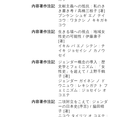
内容著作注記
文献主義への抵抗 : 私のき
き書き考 / 高橋三枝子 [著]
ブンケン シュギ エノ テイ
コウ : ワタクシ ノ キキガキ
コウ
内容著作注記
生きる場への視点 : 地域女
性史の可能性 / 伊藤康子
[著]
イキル バ エノ シテン : チ
イキ ジョセイシ ノ カノウ
セイ
内容著作注記
ジェンダー概念の導入 : 歴
史学とフェミニズム : 「女
性史」を超えて / 上野千鶴
子 [著]
ジェンダー ガイネン ノ ド
ウニュウ : レキシガク ト フ
ェミニズム : ジョセイシ オ
コエテ
内容著作注記
二項対立をこえて: ジェンダ
ーの日本史(序言) / 脇田晴
子 [著]
ニコウ タイリツ オ コエテ :