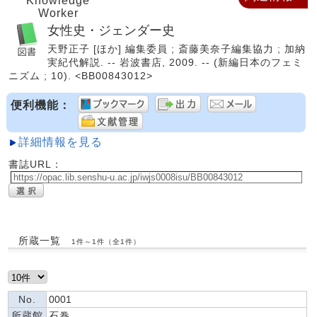
Knowledge
Worker
女性史・ジェンダー史
天野正子 [ほか] 編集委員 ; 斎藤美奈子編集協力 ; 加納
実紀代解説. -- 岩波書店, 2009. -- (新編日本のフェミ
ニズム ; 10). <BB00843012>
便利機能：
詳細情報を見る
書誌URL：
所蔵一覧
1件～1件（全1件）
No.
0001
所蔵館
石巻