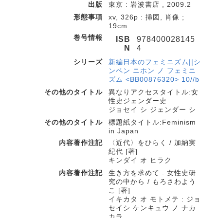
出版
東京 : 岩波書店 , 2009.2
形態事項
xv, 326p : 挿図, 肖像 ;
19cm
巻号情報
ISB
978400028145
N
4
シリーズ
新編日本のフェミニズム||シ
ンペン ニホン ノ フェミニ
ズム <BB00876320> 10//b
その他のタイトル
異なりアクセスタイトル:女
性史ジェンダー史
ジョセイ シ ジェンダー シ
その他のタイトル
標題紙タイトル:Feminism
in Japan
内容著作注記
〈近代〉をひらく / 加納実
紀代 [著]
キンダイ オ ヒラク
内容著作注記
生き方を求めて : 女性史研
究の中から / もろさわよう
こ [著]
イキカタ オ モトメテ : ジョ
セイシ ケンキュウ ノ ナカ
カラ