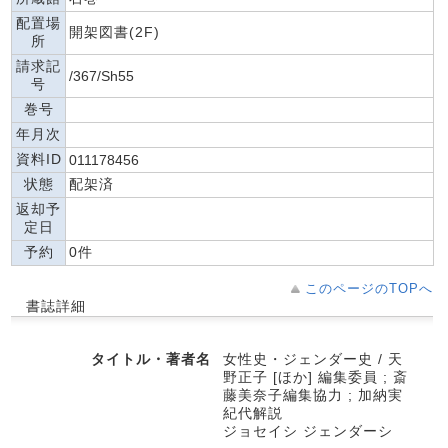
配置場
開架図書(2F)
所
請求記
/367/Sh55
号
巻号
年月次
資料ID
011178456
状態
配架済
返却予
定日
予約
0件
このページのTOPへ
書誌詳細
タイトル・著者名
女性史・ジェンダー史 / 天
野正子 [ほか] 編集委員 ; 斎
藤美奈子編集協力 ; 加納実
紀代解説
ジョセイシ ジェンダーシ