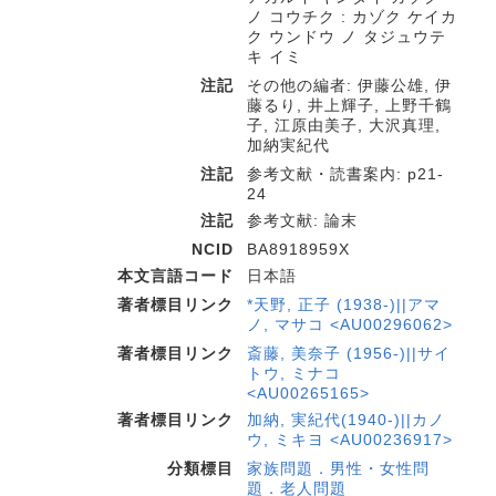
ノ コウチク : カゾク ケイカ
ク ウンドウ ノ タジュウテ
キ イミ
注記
その他の編者: 伊藤公雄, 伊
藤るり, 井上輝子, 上野千鶴
子, 江原由美子, 大沢真理,
加納実紀代
注記
参考文献・読書案内: p21-
24
注記
参考文献: 論末
NCID
BA8918959X
本文言語コード
日本語
著者標目リンク
*天野, 正子 (1938-)||アマ
ノ, マサコ <AU00296062>
著者標目リンク
斎藤, 美奈子 (1956-)||サイ
トウ, ミナコ
<AU00265165>
著者標目リンク
加納, 実紀代(1940-)||カノ
ウ, ミキヨ <AU00236917>
分類標目
家族問題．男性・女性問
題．老人問題