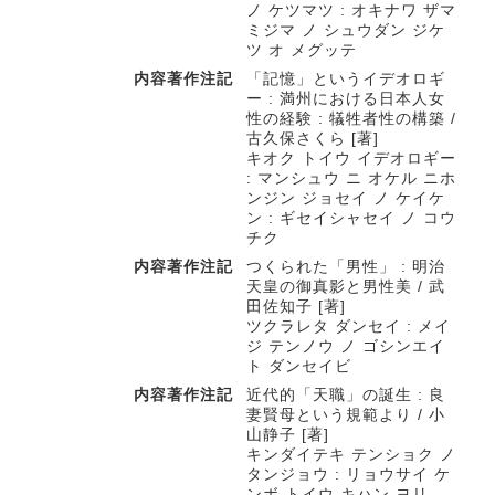
ノ ケツマツ : オキナワ ザマ
ミジマ ノ シュウダン ジケ
ツ オ メグッテ
内容著作注記
「記憶」というイデオロギ
ー : 満州における日本人女
性の経験 : 犠牲者性の構築 /
古久保さくら [著]
キオク トイウ イデオロギー
: マンシュウ ニ オケル ニホ
ンジン ジョセイ ノ ケイケ
ン : ギセイシャセイ ノ コウ
チク
内容著作注記
つくられた「男性」 : 明治
天皇の御真影と男性美 / 武
田佐知子 [著]
ツクラレタ ダンセイ : メイ
ジ テンノウ ノ ゴシンエイ
ト ダンセイビ
内容著作注記
近代的「天職」の誕生 : 良
妻賢母という規範より / 小
山静子 [著]
キンダイテキ テンショク ノ
タンジョウ : リョウサイ ケ
ンボ トイウ キハン ヨリ