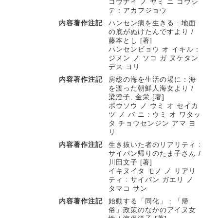
コウナイ ノ ヤミ ニ コウシ
テ : アカフジョウ
内容著作注記
ハンセン病を生きる : 地面
の底がぬけたんですより /
藤本とし [著]
ハンセンビョウ オ イキル :
ジメン ノ ソコ ガ ヌケタン
デス ヨリ
内容著作注記
房総の海を生活の場に : 海
を渡った朝鮮人海女より /
梁澄子, 金栄 [著]
ボウソウ ノ ウミ オ セイカ
ツ ノ バ ニ : ウミ オ ワタッ
タ チョウセンジン アマ ヨ
リ
内容著作注記
生き抜いた者のリアリティ :
サイパン帰りのたま子さん /
川田文子 [著]
イキヌイタ モノ ノ リアリ
ティ : サイパン ガエリ ノ
タマコ サン
内容著作注記
始動する「同化」 : 「帰
俗」政策のなかのアイヌ女