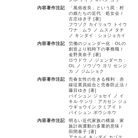
内容著作注記
「風俗改良」という罠 : 村
の娘たちの近代 : 処女会 /
古庄ゆき子 [著]
フウゾク カイリョウ トイウ
ワナ : ムラ ノ ムスメ タチ
ノ キンダイ : ショジョカイ
内容著作注記
労働のジェンダー化 : OLの
創造より戦時下の事務職 /
金野美奈子 [著]
ロウドウ ノ ジェンダーカ :
OL ノ ソウゾウ ヨリ センジ
カ ノ ジムショク
内容著作注記
売春女性の生きる権利 : 赤
線従業員組合と売春防止法 /
藤目ゆき [著]
バイシュン ジョセイ ノ イ
キル ケンリ : アカセン ジュ
ウギョウイン クミアイ ト
バイシュン ボウシホウ
内容著作注記
明るい近代家族の構築 : 家
族計画運動の多重的意味 /
田間泰子 [著]
アカルイ キンダイ カゾク