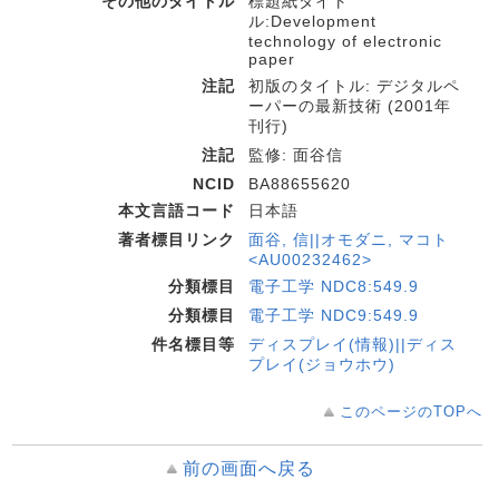
その他のタイトル
標題紙タイト
ル:Development
technology of electronic
paper
注記
初版のタイトル: デジタルペ
ーパーの最新技術 (2001年
刊行)
注記
監修: 面谷信
NCID
BA88655620
本文言語コード
日本語
著者標目リンク
面谷, 信||オモダニ, マコト
<AU00232462>
分類標目
電子工学 NDC8:549.9
分類標目
電子工学 NDC9:549.9
件名標目等
ディスプレイ(情報)||ディス
プレイ(ジョウホウ)
このページのTOPへ
前の画面へ戻る