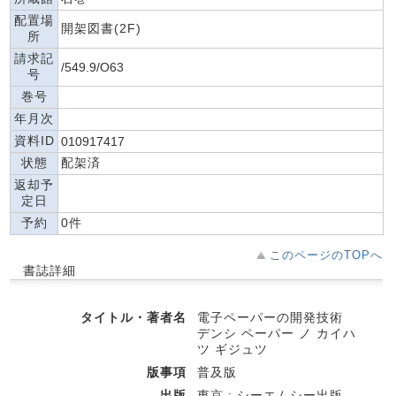
配置場
開架図書(2F)
所
請求記
/549.9/O63
号
巻号
年月次
資料ID
010917417
状態
配架済
返却予
定日
予約
0件
このページのTOPへ
書誌詳細
タイトル・著者名
電子ペーパーの開発技術
デンシ ペーパー ノ カイハ
ツ ギジュツ
版事項
普及版
出版
東京 : シーエムシー出版 ,