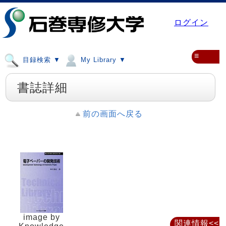
ログイン
≡
目録検索 ▼
My Library ▼
書誌詳細
前の画面へ戻る
image by
関連情報<<