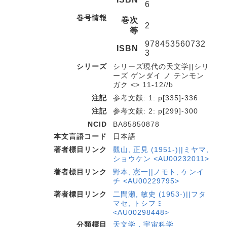
6
巻号情報
巻次
2
等
978453560732
ISBN
3
シリーズ
シリーズ現代の天文学||シリ
ーズ ゲンダイ ノ テンモン
ガク <> 11-12//b
注記
参考文献: 1: p[335]-336
注記
参考文献: 2: p[299]-300
NCID
BA85850878
本文言語コード
日本語
著者標目リンク
觀山, 正見 (1951-)||ミヤマ,
ショウケン <AU00232011>
著者標目リンク
野本, 憲一||ノモト, ケンイ
チ <AU00229795>
著者標目リンク
二間瀬, 敏史 (1953-)||フタ
マセ, トシフミ
<AU00298448>
分類標目
天文学．宇宙科学