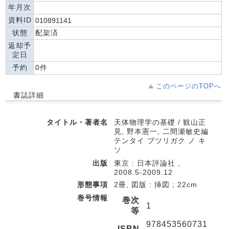
年月次
資料ID
010891141
状態
配架済
返却予
定日
予約
0件
このページのTOPへ
書誌詳細
タイトル・著者名
天体物理学の基礎 / 観山正
見, 野本憲一, 二間瀬敏史編
テンタイ ブツリガク ノ キ
ソ
出版
東京 : 日本評論社 ,
2008.5-2009.12
形態事項
2冊, 図版 : 挿図 ; 22cm
巻号情報
巻次
1
等
978453560731
ISBN