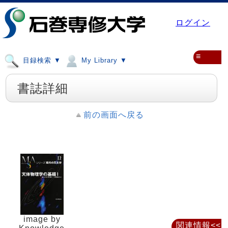
ログイン
≡
目録検索 ▼
My Library ▼
書誌詳細
前の画面へ戻る
image by
関連情報<<