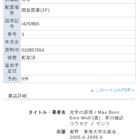
配置場
開架図書(2F)
所
請求記
/425/B65
号
巻号
3
年月次
資料ID
010857654
状態
配架済
返却予
定日
予約
0件
このページのTOPへ
書誌詳細
タイトル・著者名
光学の原理 / Max Born,
Emil Wolf [著] ; 草川徹訳
コウガク ノ ゲンリ
出版
秦野 : 東海大学出版会 ,
2005.6-2006.6