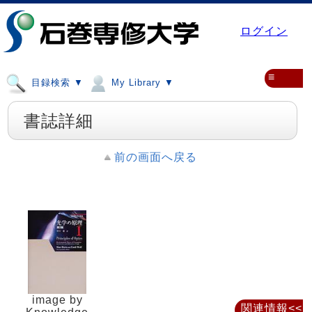
ログイン
≡
目録検索 ▼
My Library ▼
書誌詳細
前の画面へ戻る
image by
関連情報<<