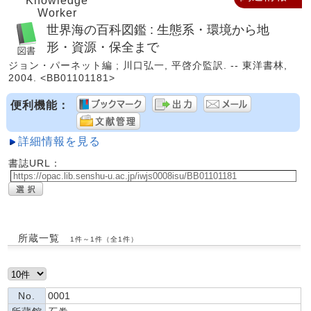
Knowledge
Worker
世界海の百科図鑑 : 生態系・環境から地
形・資源・保全まで
ジョン・パーネット編 ; 川口弘一, 平啓介監訳. -- 東洋書林,
2004. <BB01101181>
便利機能：
詳細情報を見る
書誌URL：
所蔵一覧
1件～1件（全1件）
No.
0001