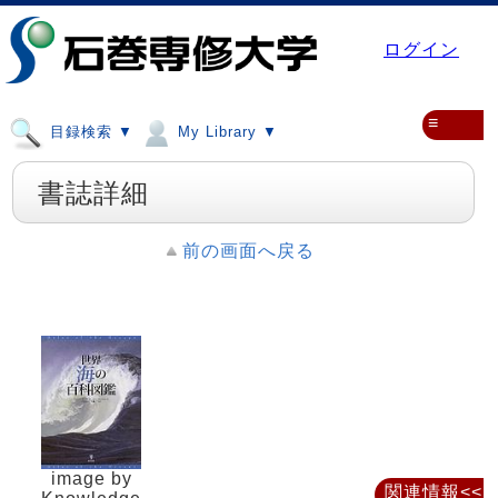
ログイン
≡
目録検索 ▼
My Library ▼
書誌詳細
前の画面へ戻る
image by
関連情報<<