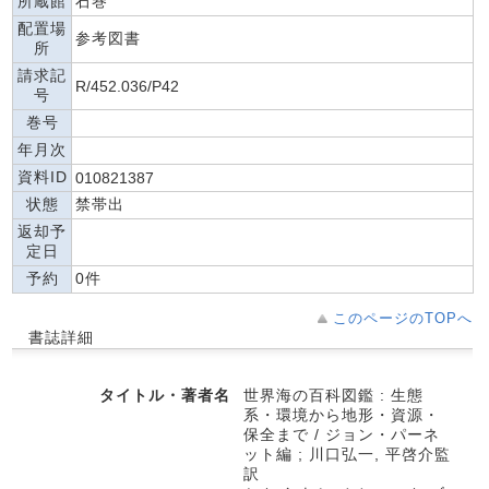
所蔵館
石巻
配置場
参考図書
所
請求記
R/452.036/P42
号
巻号
年月次
資料ID
010821387
状態
禁帯出
返却予
定日
予約
0件
このページのTOPへ
書誌詳細
タイトル・著者名
世界海の百科図鑑 : 生態
系・環境から地形・資源・
保全まで / ジョン・パーネ
ット編 ; 川口弘一, 平啓介監
訳