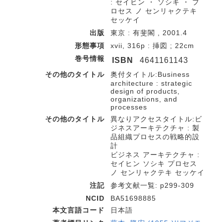
: セイヒン ・ ソシキ ・ プ
ロセス ノ センリャクテキ
セッケイ
出版
東京 : 有斐閣 , 2001.4
形態事項
xvii, 316p : 挿図 ; 22cm
巻号情報
ISBN
4641161143
その他のタイトル
奥付タイトル:Business
architecture : strategic
design of products,
organizations, and
processes
その他のタイトル
異なりアクセスタイトル:ビ
ジネスアーキテクチャ : 製
品組織プロセスの戦略的設
計
ビジネス アーキテクチャ :
セイヒン ソシキ プロセス
ノ センリャクテキ セッケイ
注記
参考文献一覧: p299-309
NCID
BA51698885
本文言語コード
日本語