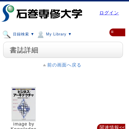
ログイン
≡
目録検索 ▼
My Library ▼
書誌詳細
前の画面へ戻る
image by
関連情報<<