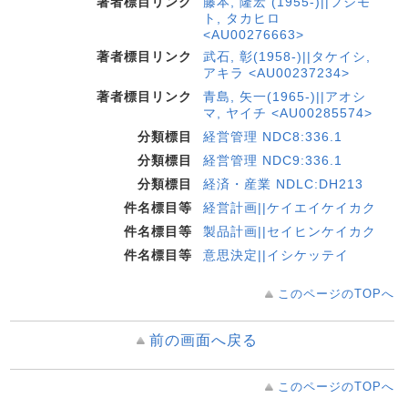
著者標目リンク
藤本, 隆宏 (1955-)||フジモ
ト, タカヒロ
<AU00276663>
著者標目リンク
武石, 彰(1958-)||タケイシ,
アキラ <AU00237234>
著者標目リンク
青島, 矢一(1965-)||アオシ
マ, ヤイチ <AU00285574>
分類標目
経営管理 NDC8:336.1
分類標目
経営管理 NDC9:336.1
分類標目
経済・産業 NDLC:DH213
件名標目等
経営計画||ケイエイケイカク
件名標目等
製品計画||セイヒンケイカク
件名標目等
意思決定||イシケッテイ
このページのTOPへ
前の画面へ戻る
このページのTOPへ