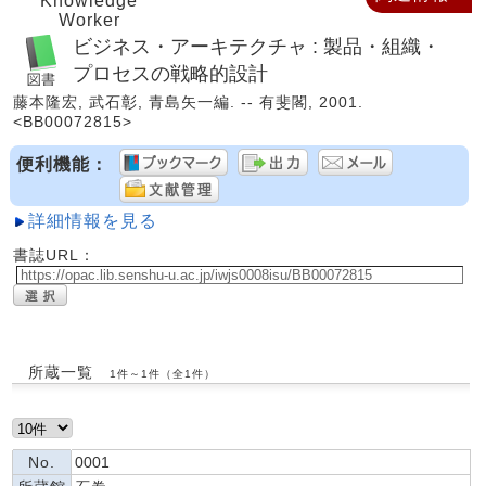
Knowledge
Worker
ビジネス・アーキテクチャ : 製品・組織・
プロセスの戦略的設計
藤本隆宏, 武石彰, 青島矢一編. -- 有斐閣, 2001.
<BB00072815>
便利機能：
詳細情報を見る
書誌URL：
所蔵一覧
1件～1件（全1件）
No.
0001