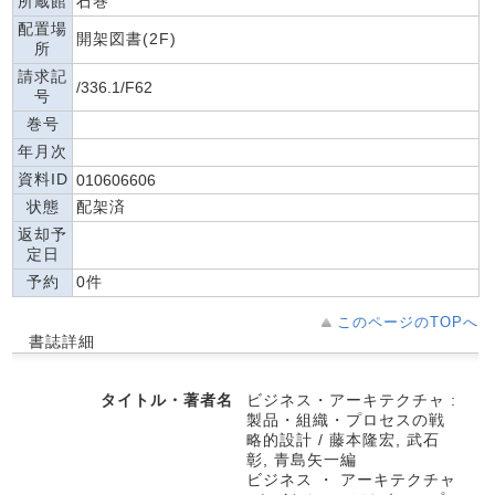
所蔵館
石巻
配置場
開架図書(2F)
所
請求記
/336.1/F62
号
巻号
年月次
資料ID
010606606
状態
配架済
返却予
定日
予約
0件
このページのTOPへ
書誌詳細
タイトル・著者名
ビジネス・アーキテクチャ :
製品・組織・プロセスの戦
略的設計 / 藤本隆宏, 武石
彰, 青島矢一編
ビジネス ・ アーキテクチャ