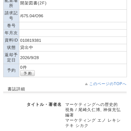
配置場
開架図書(2F)
所
請求記
/675.04/O96
号
巻号
年月次
資料ID
010819381
状態
貸出中
返却予
2026/9/28
定日
0件
予約
このページのTOPへ
書誌詳細
タイトル・著者名
マーケティングへの歴史的
視角 / 尾崎久仁博, 神保充弘
編著
マーケティング エノ レキシ
テキ シカク