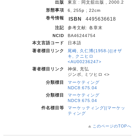
出版
東京 : 同文舘出版 , 2000.2
形態事項
6, 255p ; 22cm
巻号情報
ISBN
4495636618
注記
参考文献: 各章末
NCID
BA46244754
本文言語コード
日本語
著者標目リンク
尾崎, 久仁博(1958-)||オザ
キ, クニヒロ
<AU00236247>
著者標目リンク
神保, 充弘
ジンボ, ミツヒロ <>
分類標目
マーケティング
NDC8:675.04
分類標目
マーケティング
NDC9:675.04
件名標目等
マーケッティング||マーケッ
ティング
このページのTOPへ