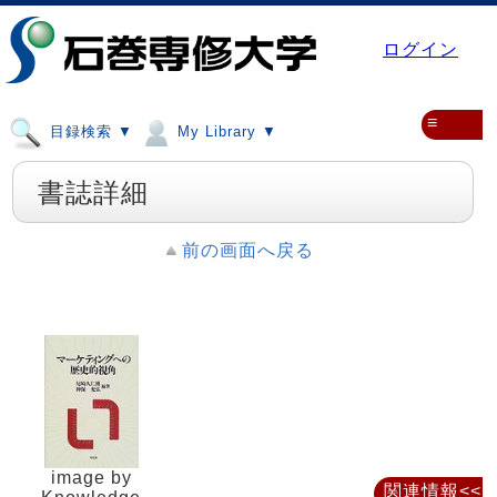
ログイン
≡
目録検索 ▼
My Library ▼
書誌詳細
前の画面へ戻る
image by
関連情報<<