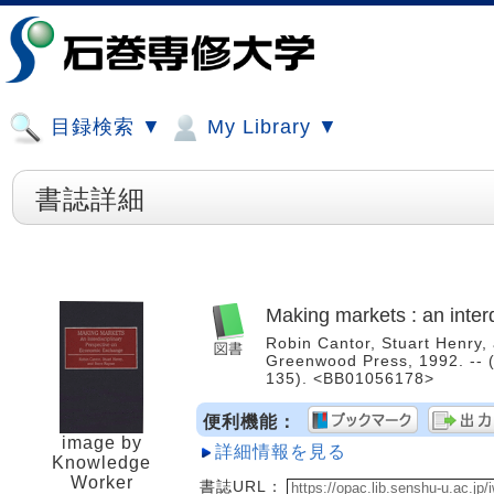
目録検索 ▼
My Library ▼
書誌詳細
Making markets : an inter
Robin Cantor, Stuart Henry, 
Greenwood Press, 1992. -- (
135). <BB01056178>
便利機能：
image by
詳細情報を見る
Knowledge
Worker
書誌URL：