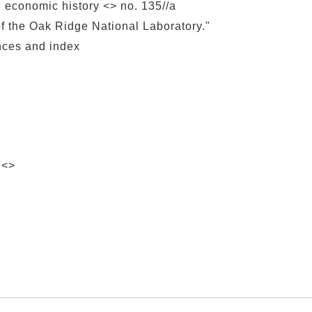
 economic history <> no. 135//a
f the Oak Ridge National Laboratory."
ences and index
 <>