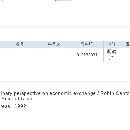
巻号
年月次
資料ID
状態
返
配架
010185031
済
plinary perspective on economic exchange / Robin Cantor
 Amitai Etzioni
ress , 1992