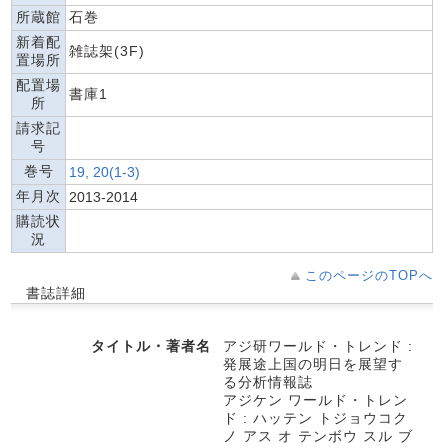
所蔵館
石巻
新着配
雑誌架(3F)
置場所
配置場
書庫1
所
請求記
号
巻号
19, 20(1-3)
年月次
2013-2014
購読状
況
このページのTOPへ
書誌詳細
タイトル・著者名
アジ研ワールド・トレンド :
発展途上国の明日を展望す
る分析情報誌
アジケン ワールド・トレン
ド : ハッテン トジョウコク
ノ アス オ テンボウ スル ブ