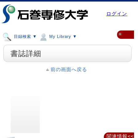
ログイン
≡
目録検索 ▼
My Library ▼
書誌詳細
前の画面へ戻る
関連情報<<