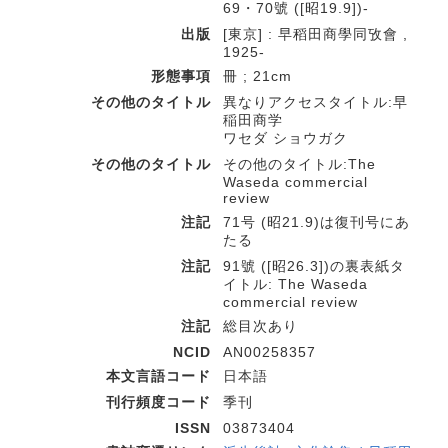
69・70號 ([昭19.9])-
出版
[東京] : 早稻田商學同攷會 ,
1925-
形態事項
冊 ; 21cm
その他のタイトル
異なりアクセスタイトル:早
稲田商学
ワセダ ショウガク
その他のタイトル
その他のタイトル:The
Waseda commercial
review
注記
71号 (昭21.9)は復刊号にあ
たる
注記
91號 ([昭26.3])の裏表紙タ
イトル: The Waseda
commercial review
注記
総目次あり
NCID
AN00258357
本文言語コード
日本語
刊行頻度コード
季刊
ISSN
03873404