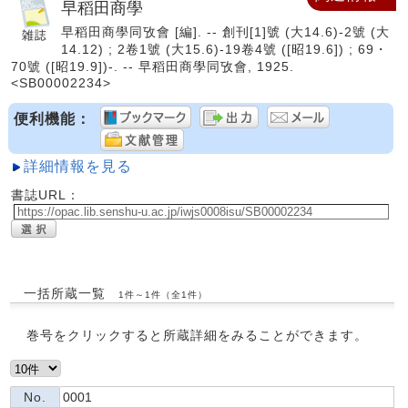
早稻田商學
早稻田商學同攷會 [編]. -- 創刊[1]號 (大14.6)-2號 (大
14.12) ; 2卷1號 (大15.6)-19卷4號 ([昭19.6]) ; 69・
70號 ([昭19.9])-. -- 早稻田商學同攷會, 1925.
<SB00002234>
便利機能：
詳細情報を見る
書誌URL：
一括所蔵一覧
1件～1件（全1件）
巻号をクリックすると所蔵詳細をみることができます。
No.
0001