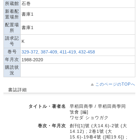
所蔵館
石巻
新着配
書庫1
置場所
配置場
書庫1
所
請求記
K
号
巻号
329-372, 387-409, 411-419, 432-458
年月次
1988-2020
購読状
況
このページのTOPへ
書誌詳細
タイトル・著者名
早稻田商學 / 早稻田商學同
攷會 [編]
ワセダ ショウガク
巻次・年月次
創刊[1]號 (大14.6)-2號 (大
14.12) ; 2卷1號 (大
15.6)-19卷4號 ([昭19.6]) ;