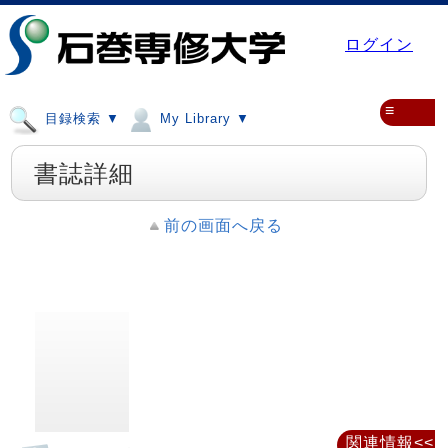
ログイン
≡
目録検索 ▼
My Library ▼
書誌詳細
前の画面へ戻る
関連情報<<